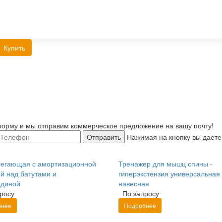
Купить
орму и мы отправим коммерческое предложение на вашу почту!
Отправить
Нажимая на кнопку вы даете
бегающая с амортизационной
Тренажер для мышц спины -
й над батутами и
гиперэкстензия универсальная
адиной
навесная
росу
По запросу
бнее
Подробнее