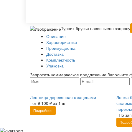
Турник-брусья навесные
по запросу
Описание
Характеристики
Преимущества
Доставка
Комплектность
Упаковка
Запросить коммерческое предложение
Заполните ф
Лестница деревянная с зацепами
Лонжа 
от 9 100 ₽ за 1 шт
системо
перекл
Подробнее
По зап
Подро