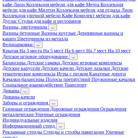
кафе Лион
Коллекция мебели для кафе Мечта
Коллекция
мебели для кафе Милтон
Коллекция мебели для отдыха Лион
Коллекция уличной мебели Кафе
Комплект мебели для кафе
Дуглас
Стулья для кафе и ресторанов
Вазоны, цветочницы
Вазоны бетонные
Вазоны круглые
Деревянные вазоны и
кашпо
Цветочницы из металла
Велопарковки
Крытая
На 3 места
На 5 мест
На 6 мест
На 7 мест
На 10 мест
Детское игровое оборудование
Балансиры
Детские гамаки
Детские игровые комплексы
Детские карусели
Детские качели
Детские лазалки
Детские
тематические комплексы
Игры с песком
Канатные дороги
Качалки-балансиры
Полосы препятствий
Пружинные качалки
Социальное взаимодействие
Транспорт
Диваны
Диваны-качели
Заборы и ограждения
Газонные ограждения
Дорожные ограждения
Ограждения
металлические
Уличные ограждения
Индивидуальные изделия
Информационный стенд
Рекламные стенды
Стенды и столбы навигации
Уличные
стенды