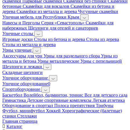
скамейки
Парковые скамейки
Скамейки без спинки
Скамейки
бетонные
Скамейки для вокзалов
Скамейки из бетона и
дерева
Скамейки из металла и дерева
Чугунные скамейки
Уличная мебель для Республики Крым
Навесы и Перголы
Серия «Севастополь»
Скамейки для
набережных
Шезлонги для отелей и санаториев
Уличные столы
Игровые доски
Столы из бетона и дерева
Столы из дерева
Столы из металла и дерева
Урны уличные
Аксессуары для урн
Урны для раздельного сбора
Урны из
металла и бетона
Урны металлические
Урны с пепельницей
Шезлонги и лежаки
Складные шезлонги
Уличное оборудование
Уличное оборудование0
Спортоборудовние
Баскетбол
Волейбол, бадминтон, теннис
Все для детского сада
Гимнастика
Детские спортивные комплексы
Легкая атлетика
Оборудование в спортзал
Полоса препятствия
Трибуны
Футбол, минифутбол
Хоккей
Хореографические (балетные)
станки
Стеллажи
Главная страница
Каталог