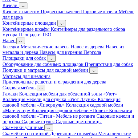
Качели
Качели с навесом
Подвесные качели
Парковые качели
Мебель
для парка
Контейнерные площадки
Контейнерные шкафы
Контейнеры для раздельного сбора
мусора
Площадки ТБО
Навес
Беседки
Металлические навесы
Навес из дерева
Навес из
металла и дерева
Навесы для курения
Пергола
Площадки для собак
Оборудование для собачьих площадок
Препятствия для собак
Подушки и матрасы для садовой мебели
Матрасы для шезлонга
Приствольные решетки и ограждения для дерева
Садовая мебель
Гамаки
Коллекция мебели для обеденной зоны «Уют»
Коллекция мебели для отдыха «Уют Лаунж»
Коллекция
садовой мебели «Ливерпуль»
Коллекция садовой мебели
«Манчестер»
Коллекция садовой мебели «Полет»
Коллекция
садовой мебели «Титан»
Мебель из ротанга
Садовые качели и
перголы
Садовые стулья
Садовые цветочницы
Скамейки уличные
Скамейки со спинкой
Деревянные скамейки
Металлические