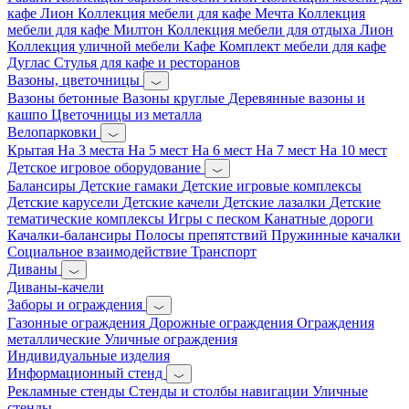
кафе Лион
Коллекция мебели для кафе Мечта
Коллекция
мебели для кафе Милтон
Коллекция мебели для отдыха Лион
Коллекция уличной мебели Кафе
Комплект мебели для кафе
Дуглас
Стулья для кафе и ресторанов
Вазоны, цветочницы
Вазоны бетонные
Вазоны круглые
Деревянные вазоны и
кашпо
Цветочницы из металла
Велопарковки
Крытая
На 3 места
На 5 мест
На 6 мест
На 7 мест
На 10 мест
Детское игровое оборудование
Балансиры
Детские гамаки
Детские игровые комплексы
Детские карусели
Детские качели
Детские лазалки
Детские
тематические комплексы
Игры с песком
Канатные дороги
Качалки-балансиры
Полосы препятствий
Пружинные качалки
Социальное взаимодействие
Транспорт
Диваны
Диваны-качели
Заборы и ограждения
Газонные ограждения
Дорожные ограждения
Ограждения
металлические
Уличные ограждения
Индивидуальные изделия
Информационный стенд
Рекламные стенды
Стенды и столбы навигации
Уличные
стенды