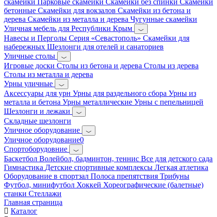
скамейки
Парковые скамейки
Скамейки без спинки
Скамейки
бетонные
Скамейки для вокзалов
Скамейки из бетона и
дерева
Скамейки из металла и дерева
Чугунные скамейки
Уличная мебель для Республики Крым
Навесы и Перголы
Серия «Севастополь»
Скамейки для
набережных
Шезлонги для отелей и санаториев
Уличные столы
Игровые доски
Столы из бетона и дерева
Столы из дерева
Столы из металла и дерева
Урны уличные
Аксессуары для урн
Урны для раздельного сбора
Урны из
металла и бетона
Урны металлические
Урны с пепельницей
Шезлонги и лежаки
Складные шезлонги
Уличное оборудование
Уличное оборудование0
Спортоборудовние
Баскетбол
Волейбол, бадминтон, теннис
Все для детского сада
Гимнастика
Детские спортивные комплексы
Легкая атлетика
Оборудование в спортзал
Полоса препятствия
Трибуны
Футбол, минифутбол
Хоккей
Хореографические (балетные)
станки
Стеллажи
Главная страница
Каталог