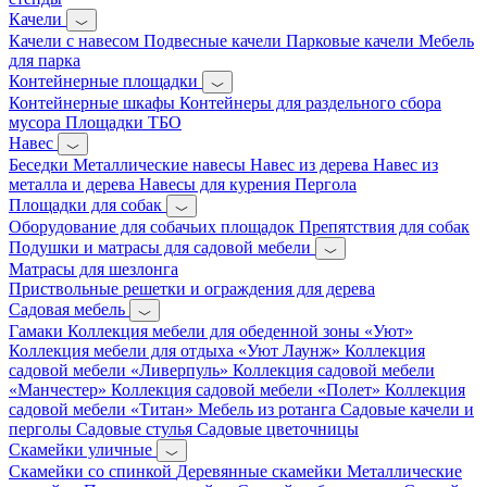
Качели
Качели с навесом
Подвесные качели
Парковые качели
Мебель
для парка
Контейнерные площадки
Контейнерные шкафы
Контейнеры для раздельного сбора
мусора
Площадки ТБО
Навес
Беседки
Металлические навесы
Навес из дерева
Навес из
металла и дерева
Навесы для курения
Пергола
Площадки для собак
Оборудование для собачьих площадок
Препятствия для собак
Подушки и матрасы для садовой мебели
Матрасы для шезлонга
Приствольные решетки и ограждения для дерева
Садовая мебель
Гамаки
Коллекция мебели для обеденной зоны «Уют»
Коллекция мебели для отдыха «Уют Лаунж»
Коллекция
садовой мебели «Ливерпуль»
Коллекция садовой мебели
«Манчестер»
Коллекция садовой мебели «Полет»
Коллекция
садовой мебели «Титан»
Мебель из ротанга
Садовые качели и
перголы
Садовые стулья
Садовые цветочницы
Скамейки уличные
Скамейки со спинкой
Деревянные скамейки
Металлические