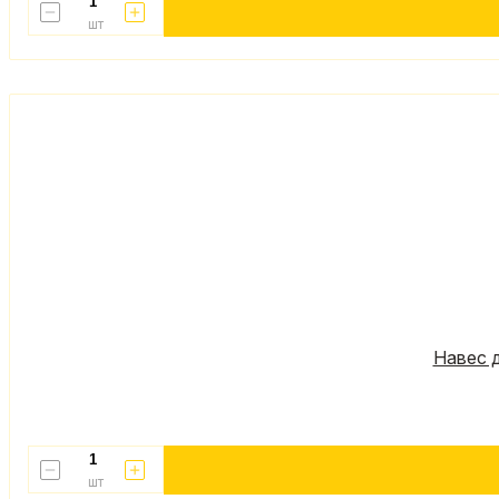
шт
Навес д
шт