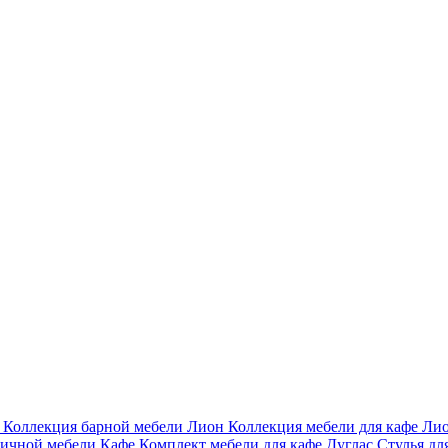
и
Коллекция барной мебели Лион
Коллекция мебели для кафе Ли
личной мебели Кафе
Комплект мебели для кафе Дуглас
Стулья дл