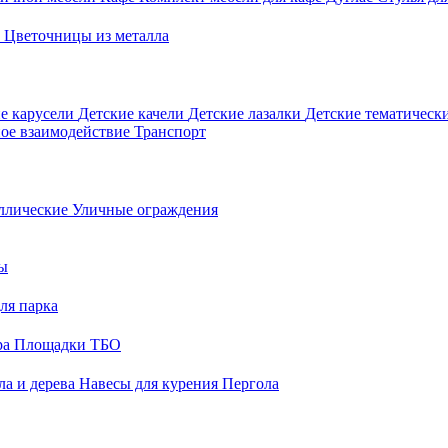
о
Цветочницы из металла
е карусели
Детские качели
Детские лазалки
Детские тематическ
ое взаимодействие
Транспорт
ллические
Уличные ограждения
ы
ля парка
ра
Площадки ТБО
ла и дерева
Навесы для курения
Пергола