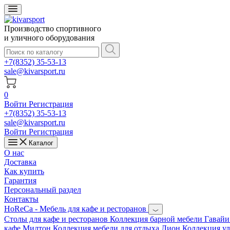
Производство спортивного
и уличного оборудования
+7(8352) 35-53-13
sale@kivarsport.ru
0
Войти
Регистрация
+7(8352) 35-53-13
sale@kivarsport.ru
Войти
Регистрация
Каталог
О нас
Доставка
Как купить
Гарантия
Персональный раздел
Контакты
HoReCa - Мебель для кафе и ресторанов
Cтолы для кафе и ресторанов
Коллекция барной мебели Гавай
кафе Милтон
Коллекция мебели для отдыха Лион
Коллекция у