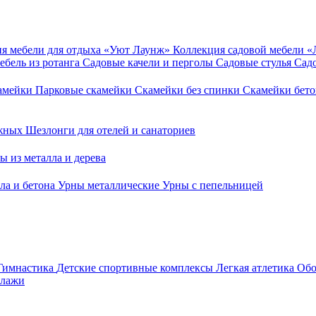
я мебели для отдыха «Уют Лаунж»
Коллекция садовой мебели 
ебель из ротанга
Садовые качели и перголы
Садовые стулья
Сад
камейки
Парковые скамейки
Скамейки без спинки
Скамейки бет
ежных
Шезлонги для отелей и санаториев
ы из металла и дерева
ла и бетона
Урны металлические
Урны с пепельницей
Гимнастика
Детские спортивные комплексы
Легкая атлетика
Обо
ллажи