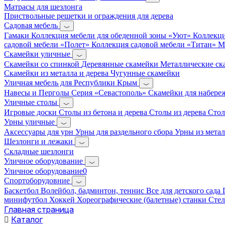
Матрасы для шезлонга
Приствольные решетки и ограждения для дерева
Садовая мебель
Гамаки
Коллекция мебели для обеденной зоны «Уют»
Коллекци
садовой мебели «Полет»
Коллекция садовой мебели «Титан»
М
Скамейки уличные
Скамейки со спинкой
Деревянные скамейки
Металлические с
Скамейки из металла и дерева
Чугунные скамейки
Уличная мебель для Республики Крым
Навесы и Перголы
Серия «Севастополь»
Скамейки для набер
Уличные столы
Игровые доски
Столы из бетона и дерева
Столы из дерева
Стол
Урны уличные
Аксессуары для урн
Урны для раздельного сбора
Урны из метал
Шезлонги и лежаки
Складные шезлонги
Уличное оборудование
Уличное оборудование0
Спортоборудовние
Баскетбол
Волейбол, бадминтон, теннис
Все для детского сада
минифутбол
Хоккей
Хореографические (балетные) станки
Сте
Главная страница
Каталог