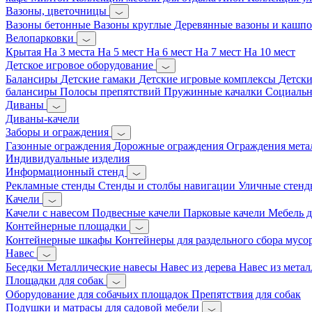
Вазоны, цветочницы
Вазоны бетонные
Вазоны круглые
Деревянные вазоны и кашп
Велопарковки
Крытая
На 3 места
На 5 мест
На 6 мест
На 7 мест
На 10 мест
Детское игровое оборудование
Балансиры
Детские гамаки
Детские игровые комплексы
Детски
балансиры
Полосы препятствий
Пружинные качалки
Социальн
Диваны
Диваны-качели
Заборы и ограждения
Газонные ограждения
Дорожные ограждения
Ограждения мета
Индивидуальные изделия
Информационный стенд
Рекламные стенды
Стенды и столбы навигации
Уличные стенд
Качели
Качели с навесом
Подвесные качели
Парковые качели
Мебель д
Контейнерные площадки
Контейнерные шкафы
Контейнеры для раздельного сбора мусо
Навес
Беседки
Металлические навесы
Навес из дерева
Навес из метал
Площадки для собак
Оборудование для собачьих площадок
Препятствия для собак
Подушки и матрасы для садовой мебели