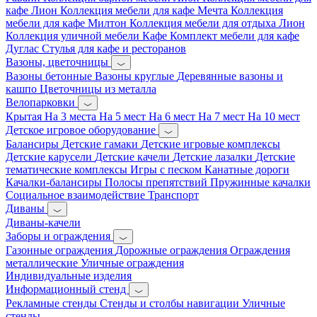
кафе Лион
Коллекция мебели для кафе Мечта
Коллекция
мебели для кафе Милтон
Коллекция мебели для отдыха Лион
Коллекция уличной мебели Кафе
Комплект мебели для кафе
Дуглас
Стулья для кафе и ресторанов
Вазоны, цветочницы
Вазоны бетонные
Вазоны круглые
Деревянные вазоны и
кашпо
Цветочницы из металла
Велопарковки
Крытая
На 3 места
На 5 мест
На 6 мест
На 7 мест
На 10 мест
Детское игровое оборудование
Балансиры
Детские гамаки
Детские игровые комплексы
Детские карусели
Детские качели
Детские лазалки
Детские
тематические комплексы
Игры с песком
Канатные дороги
Качалки-балансиры
Полосы препятствий
Пружинные качалки
Социальное взаимодействие
Транспорт
Диваны
Диваны-качели
Заборы и ограждения
Газонные ограждения
Дорожные ограждения
Ограждения
металлические
Уличные ограждения
Индивидуальные изделия
Информационный стенд
Рекламные стенды
Стенды и столбы навигации
Уличные
стенды