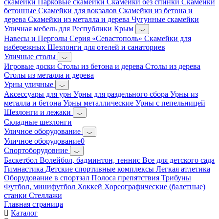
скамейки
Парковые скамейки
Скамейки без спинки
Скамейки
бетонные
Скамейки для вокзалов
Скамейки из бетона и
дерева
Скамейки из металла и дерева
Чугунные скамейки
Уличная мебель для Республики Крым
Навесы и Перголы
Серия «Севастополь»
Скамейки для
набережных
Шезлонги для отелей и санаториев
Уличные столы
Игровые доски
Столы из бетона и дерева
Столы из дерева
Столы из металла и дерева
Урны уличные
Аксессуары для урн
Урны для раздельного сбора
Урны из
металла и бетона
Урны металлические
Урны с пепельницей
Шезлонги и лежаки
Складные шезлонги
Уличное оборудование
Уличное оборудование0
Спортоборудовние
Баскетбол
Волейбол, бадминтон, теннис
Все для детского сада
Гимнастика
Детские спортивные комплексы
Легкая атлетика
Оборудование в спортзал
Полоса препятствия
Трибуны
Футбол, минифутбол
Хоккей
Хореографические (балетные)
станки
Стеллажи
Главная страница
Каталог