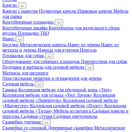
Качели
Качели с навесом
Подвесные качели
Парковые качели
Мебель
для парка
Контейнерные площадки
Контейнерные шкафы
Контейнеры для раздельного сбора
мусора
Площадки ТБО
Навес
Беседки
Металлические навесы
Навес из дерева
Навес из
металла и дерева
Навесы для курения
Пергола
Площадки для собак
Оборудование для собачьих площадок
Препятствия для собак
Подушки и матрасы для садовой мебели
Матрасы для шезлонга
Приствольные решетки и ограждения для дерева
Садовая мебель
Гамаки
Коллекция мебели для обеденной зоны «Уют»
Коллекция мебели для отдыха «Уют Лаунж»
Коллекция
садовой мебели «Ливерпуль»
Коллекция садовой мебели
«Манчестер»
Коллекция садовой мебели «Полет»
Коллекция
садовой мебели «Титан»
Мебель из ротанга
Садовые качели и
перголы
Садовые стулья
Садовые цветочницы
Скамейки уличные
Скамейки со спинкой
Деревянные скамейки
Металлические