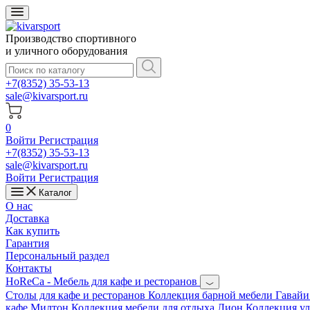
Производство спортивного
и уличного оборудования
+7(8352) 35-53-13
sale@kivarsport.ru
0
Войти
Регистрация
+7(8352) 35-53-13
sale@kivarsport.ru
Войти
Регистрация
Каталог
О нас
Доставка
Как купить
Гарантия
Персональный раздел
Контакты
HoReCa - Мебель для кафе и ресторанов
Cтолы для кафе и ресторанов
Коллекция барной мебели Гавай
кафе Милтон
Коллекция мебели для отдыха Лион
Коллекция у