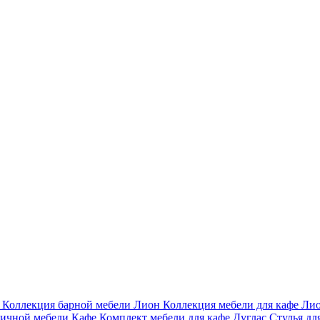
и
Коллекция барной мебели Лион
Коллекция мебели для кафе Ли
личной мебели Кафе
Комплект мебели для кафе Дуглас
Стулья дл