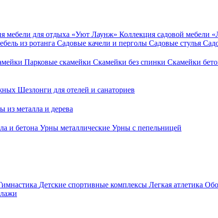
я мебели для отдыха «Уют Лаунж»
Коллекция садовой мебели 
ебель из ротанга
Садовые качели и перголы
Садовые стулья
Сад
камейки
Парковые скамейки
Скамейки без спинки
Скамейки бет
ежных
Шезлонги для отелей и санаториев
ы из металла и дерева
ла и бетона
Урны металлические
Урны с пепельницей
Гимнастика
Детские спортивные комплексы
Легкая атлетика
Обо
ллажи