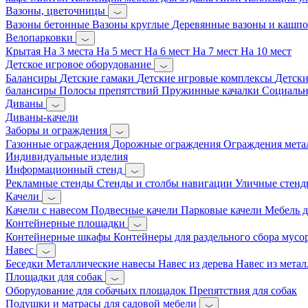
Вазоны, цветочницы
Вазоны бетонные
Вазоны круглые
Деревянные вазоны и кашп
Велопарковки
Крытая
На 3 места
На 5 мест
На 6 мест
На 7 мест
На 10 мест
Детское игровое оборудование
Балансиры
Детские гамаки
Детские игровые комплексы
Детски
балансиры
Полосы препятствий
Пружинные качалки
Социальн
Диваны
Диваны-качели
Заборы и ограждения
Газонные ограждения
Дорожные ограждения
Ограждения мета
Индивидуальные изделия
Информационный стенд
Рекламные стенды
Стенды и столбы навигации
Уличные стенд
Качели
Качели с навесом
Подвесные качели
Парковые качели
Мебель д
Контейнерные площадки
Контейнерные шкафы
Контейнеры для раздельного сбора мусо
Навес
Беседки
Металлические навесы
Навес из дерева
Навес из метал
Площадки для собак
Оборудование для собачьих площадок
Препятствия для собак
Подушки и матрасы для садовой мебели