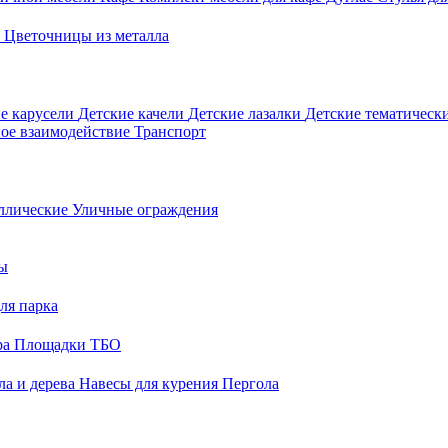
о
Цветочницы из металла
е карусели
Детские качели
Детские лазалки
Детские тематическ
ое взаимодействие
Транспорт
ллические
Уличные ограждения
ы
ля парка
ра
Площадки ТБО
ла и дерева
Навесы для курения
Пергола