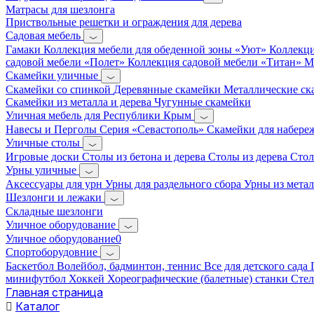
Матрасы для шезлонга
Приствольные решетки и ограждения для дерева
Садовая мебель
Гамаки
Коллекция мебели для обеденной зоны «Уют»
Коллекци
садовой мебели «Полет»
Коллекция садовой мебели «Титан»
М
Скамейки уличные
Скамейки со спинкой
Деревянные скамейки
Металлические с
Скамейки из металла и дерева
Чугунные скамейки
Уличная мебель для Республики Крым
Навесы и Перголы
Серия «Севастополь»
Скамейки для набер
Уличные столы
Игровые доски
Столы из бетона и дерева
Столы из дерева
Стол
Урны уличные
Аксессуары для урн
Урны для раздельного сбора
Урны из метал
Шезлонги и лежаки
Складные шезлонги
Уличное оборудование
Уличное оборудование0
Спортоборудовние
Баскетбол
Волейбол, бадминтон, теннис
Все для детского сада
минифутбол
Хоккей
Хореографические (балетные) станки
Сте
Главная страница
Каталог