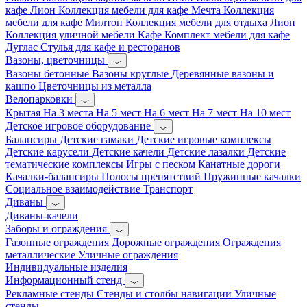
кафе Лион
Коллекция мебели для кафе Мечта
Коллекция
мебели для кафе Милтон
Коллекция мебели для отдыха Лион
Коллекция уличной мебели Кафе
Комплект мебели для кафе
Дуглас
Стулья для кафе и ресторанов
Вазоны, цветочницы
Вазоны бетонные
Вазоны круглые
Деревянные вазоны и
кашпо
Цветочницы из металла
Велопарковки
Крытая
На 3 места
На 5 мест
На 6 мест
На 7 мест
На 10 мест
Детское игровое оборудование
Балансиры
Детские гамаки
Детские игровые комплексы
Детские карусели
Детские качели
Детские лазалки
Детские
тематические комплексы
Игры с песком
Канатные дороги
Качалки-балансиры
Полосы препятствий
Пружинные качалки
Социальное взаимодействие
Транспорт
Диваны
Диваны-качели
Заборы и ограждения
Газонные ограждения
Дорожные ограждения
Ограждения
металлические
Уличные ограждения
Индивидуальные изделия
Информационный стенд
Рекламные стенды
Стенды и столбы навигации
Уличные
стенды