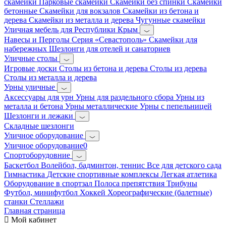
скамейки
Парковые скамейки
Скамейки без спинки
Скамейки
бетонные
Скамейки для вокзалов
Скамейки из бетона и
дерева
Скамейки из металла и дерева
Чугунные скамейки
Уличная мебель для Республики Крым
Навесы и Перголы
Серия «Севастополь»
Скамейки для
набережных
Шезлонги для отелей и санаториев
Уличные столы
Игровые доски
Столы из бетона и дерева
Столы из дерева
Столы из металла и дерева
Урны уличные
Аксессуары для урн
Урны для раздельного сбора
Урны из
металла и бетона
Урны металлические
Урны с пепельницей
Шезлонги и лежаки
Складные шезлонги
Уличное оборудование
Уличное оборудование0
Спортоборудовние
Баскетбол
Волейбол, бадминтон, теннис
Все для детского сада
Гимнастика
Детские спортивные комплексы
Легкая атлетика
Оборудование в спортзал
Полоса препятствия
Трибуны
Футбол, минифутбол
Хоккей
Хореографические (балетные)
станки
Стеллажи
Главная страница
Мой кабинет