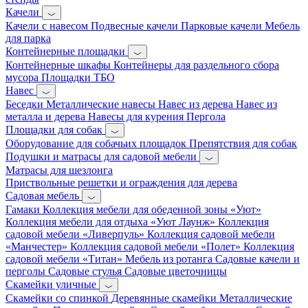
Качели
Качели с навесом
Подвесные качели
Парковые качели
Мебель
для парка
Контейнерные площадки
Контейнерные шкафы
Контейнеры для раздельного сбора
мусора
Площадки ТБО
Навес
Беседки
Металлические навесы
Навес из дерева
Навес из
металла и дерева
Навесы для курения
Пергола
Площадки для собак
Оборудование для собачьих площадок
Препятствия для собак
Подушки и матрасы для садовой мебели
Матрасы для шезлонга
Приствольные решетки и ограждения для дерева
Садовая мебель
Гамаки
Коллекция мебели для обеденной зоны «Уют»
Коллекция мебели для отдыха «Уют Лаунж»
Коллекция
садовой мебели «Ливерпуль»
Коллекция садовой мебели
«Манчестер»
Коллекция садовой мебели «Полет»
Коллекция
садовой мебели «Титан»
Мебель из ротанга
Садовые качели и
перголы
Садовые стулья
Садовые цветочницы
Скамейки уличные
Скамейки со спинкой
Деревянные скамейки
Металлические