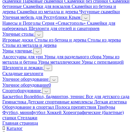
скамейки
Парковые скамейки
Скамейки без спинки
Скамейки
бетонные
Скамейки для вокзалов
Скамейки из бетона и
дерева
Скамейки из металла и дерева
Чугунные скамейки
Уличная мебель для Республики Крым
Навесы и Перголы
Серия «Севастополь»
Скамейки для
набережных
Шезлонги для отелей и санаториев
Уличные столы
Игровые доски
Столы из бетона и дерева
Столы из дерева
Столы из металла и дерева
Урны уличные
Аксессуары для урн
Урны для раздельного сбора
Урны из
металла и бетона
Урны металлические
Урны с пепельницей
Шезлонги и лежаки
Складные шезлонги
Уличное оборудование
Уличное оборудование0
Спортоборудовние
Баскетбол
Волейбол, бадминтон, теннис
Все для детского сада
Гимнастика
Детские спортивные комплексы
Легкая атлетика
Оборудование в спортзал
Полоса препятствия
Трибуны
Футбол, минифутбол
Хоккей
Хореографические (балетные)
станки
Стеллажи
Главная страница
Каталог