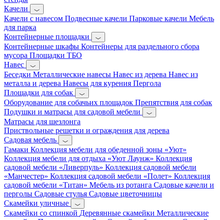
Качели
Качели с навесом
Подвесные качели
Парковые качели
Мебель
для парка
Контейнерные площадки
Контейнерные шкафы
Контейнеры для раздельного сбора
мусора
Площадки ТБО
Навес
Беседки
Металлические навесы
Навес из дерева
Навес из
металла и дерева
Навесы для курения
Пергола
Площадки для собак
Оборудование для собачьих площадок
Препятствия для собак
Подушки и матрасы для садовой мебели
Матрасы для шезлонга
Приствольные решетки и ограждения для дерева
Садовая мебель
Гамаки
Коллекция мебели для обеденной зоны «Уют»
Коллекция мебели для отдыха «Уют Лаунж»
Коллекция
садовой мебели «Ливерпуль»
Коллекция садовой мебели
«Манчестер»
Коллекция садовой мебели «Полет»
Коллекция
садовой мебели «Титан»
Мебель из ротанга
Садовые качели и
перголы
Садовые стулья
Садовые цветочницы
Скамейки уличные
Скамейки со спинкой
Деревянные скамейки
Металлические