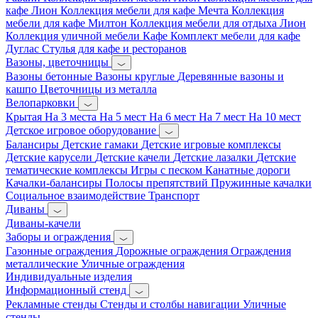
кафе Лион
Коллекция мебели для кафе Мечта
Коллекция
мебели для кафе Милтон
Коллекция мебели для отдыха Лион
Коллекция уличной мебели Кафе
Комплект мебели для кафе
Дуглас
Стулья для кафе и ресторанов
Вазоны, цветочницы
Вазоны бетонные
Вазоны круглые
Деревянные вазоны и
кашпо
Цветочницы из металла
Велопарковки
Крытая
На 3 места
На 5 мест
На 6 мест
На 7 мест
На 10 мест
Детское игровое оборудование
Балансиры
Детские гамаки
Детские игровые комплексы
Детские карусели
Детские качели
Детские лазалки
Детские
тематические комплексы
Игры с песком
Канатные дороги
Качалки-балансиры
Полосы препятствий
Пружинные качалки
Социальное взаимодействие
Транспорт
Диваны
Диваны-качели
Заборы и ограждения
Газонные ограждения
Дорожные ограждения
Ограждения
металлические
Уличные ограждения
Индивидуальные изделия
Информационный стенд
Рекламные стенды
Стенды и столбы навигации
Уличные
стенды