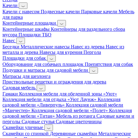
Качели
Качели с навесом
Подвесные качели
Парковые качели
Мебель
для парка
Контейнерные площадки
Контейнерные шкафы
Контейнеры для раздельного сбора
мусора
Площадки ТБО
Навес
Беседки
Металлические навесы
Навес из дерева
Навес из
металла и дерева
Навесы для курения
Пергола
Площадки для собак
Оборудование для собачьих площадок
Препятствия для собак
Подушки и матрасы для садовой мебели
Матрасы для шезлонга
Приствольные решетки и ограждения для дерева
Садовая мебель
Гамаки
Коллекция мебели для обеденной зоны «Уют»
Коллекция мебели для отдыха «Уют Лаунж»
Коллекция
садовой мебели «Ливерпуль»
Коллекция садовой мебели
«Манчестер»
Коллекция садовой мебели «Полет»
Коллекция
садовой мебели «Титан»
Мебель из ротанга
Садовые качели и
перголы
Садовые стулья
Садовые цветочницы
Скамейки уличные
Скамейки со спинкой
Деревянные скамейки
Металлические