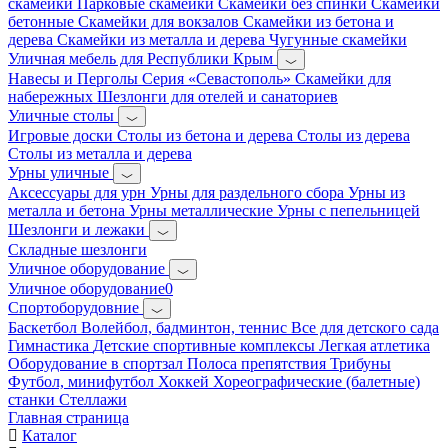
скамейки
Парковые скамейки
Скамейки без спинки
Скамейки
бетонные
Скамейки для вокзалов
Скамейки из бетона и
дерева
Скамейки из металла и дерева
Чугунные скамейки
Уличная мебель для Республики Крым
Навесы и Перголы
Серия «Севастополь»
Скамейки для
набережных
Шезлонги для отелей и санаториев
Уличные столы
Игровые доски
Столы из бетона и дерева
Столы из дерева
Столы из металла и дерева
Урны уличные
Аксессуары для урн
Урны для раздельного сбора
Урны из
металла и бетона
Урны металлические
Урны с пепельницей
Шезлонги и лежаки
Складные шезлонги
Уличное оборудование
Уличное оборудование0
Спортоборудовние
Баскетбол
Волейбол, бадминтон, теннис
Все для детского сада
Гимнастика
Детские спортивные комплексы
Легкая атлетика
Оборудование в спортзал
Полоса препятствия
Трибуны
Футбол, минифутбол
Хоккей
Хореографические (балетные)
станки
Стеллажи
Главная страница
Каталог