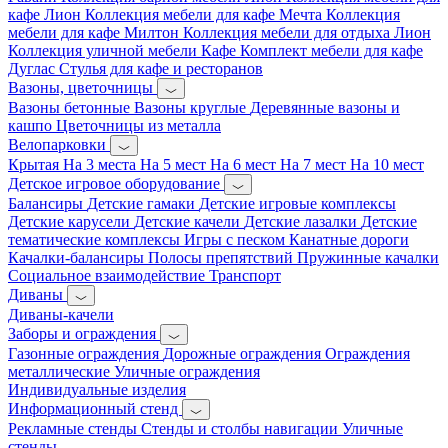
кафе Лион
Коллекция мебели для кафе Мечта
Коллекция
мебели для кафе Милтон
Коллекция мебели для отдыха Лион
Коллекция уличной мебели Кафе
Комплект мебели для кафе
Дуглас
Стулья для кафе и ресторанов
Вазоны, цветочницы
Вазоны бетонные
Вазоны круглые
Деревянные вазоны и
кашпо
Цветочницы из металла
Велопарковки
Крытая
На 3 места
На 5 мест
На 6 мест
На 7 мест
На 10 мест
Детское игровое оборудование
Балансиры
Детские гамаки
Детские игровые комплексы
Детские карусели
Детские качели
Детские лазалки
Детские
тематические комплексы
Игры с песком
Канатные дороги
Качалки-балансиры
Полосы препятствий
Пружинные качалки
Социальное взаимодействие
Транспорт
Диваны
Диваны-качели
Заборы и ограждения
Газонные ограждения
Дорожные ограждения
Ограждения
металлические
Уличные ограждения
Индивидуальные изделия
Информационный стенд
Рекламные стенды
Стенды и столбы навигации
Уличные
стенды