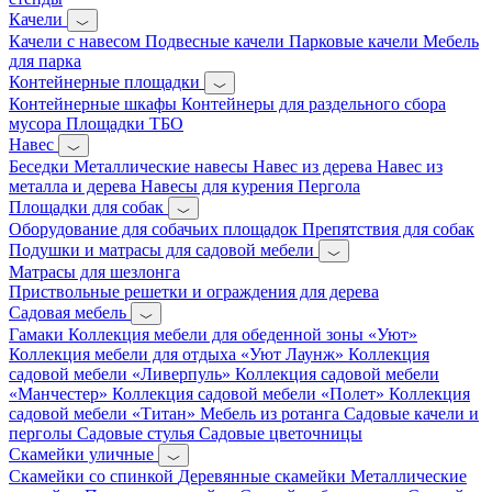
Качели
Качели с навесом
Подвесные качели
Парковые качели
Мебель
для парка
Контейнерные площадки
Контейнерные шкафы
Контейнеры для раздельного сбора
мусора
Площадки ТБО
Навес
Беседки
Металлические навесы
Навес из дерева
Навес из
металла и дерева
Навесы для курения
Пергола
Площадки для собак
Оборудование для собачьих площадок
Препятствия для собак
Подушки и матрасы для садовой мебели
Матрасы для шезлонга
Приствольные решетки и ограждения для дерева
Садовая мебель
Гамаки
Коллекция мебели для обеденной зоны «Уют»
Коллекция мебели для отдыха «Уют Лаунж»
Коллекция
садовой мебели «Ливерпуль»
Коллекция садовой мебели
«Манчестер»
Коллекция садовой мебели «Полет»
Коллекция
садовой мебели «Титан»
Мебель из ротанга
Садовые качели и
перголы
Садовые стулья
Садовые цветочницы
Скамейки уличные
Скамейки со спинкой
Деревянные скамейки
Металлические