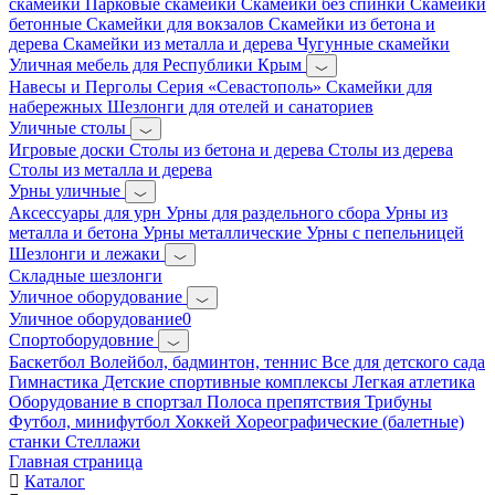
скамейки
Парковые скамейки
Скамейки без спинки
Скамейки
бетонные
Скамейки для вокзалов
Скамейки из бетона и
дерева
Скамейки из металла и дерева
Чугунные скамейки
Уличная мебель для Республики Крым
Навесы и Перголы
Серия «Севастополь»
Скамейки для
набережных
Шезлонги для отелей и санаториев
Уличные столы
Игровые доски
Столы из бетона и дерева
Столы из дерева
Столы из металла и дерева
Урны уличные
Аксессуары для урн
Урны для раздельного сбора
Урны из
металла и бетона
Урны металлические
Урны с пепельницей
Шезлонги и лежаки
Складные шезлонги
Уличное оборудование
Уличное оборудование0
Спортоборудовние
Баскетбол
Волейбол, бадминтон, теннис
Все для детского сада
Гимнастика
Детские спортивные комплексы
Легкая атлетика
Оборудование в спортзал
Полоса препятствия
Трибуны
Футбол, минифутбол
Хоккей
Хореографические (балетные)
станки
Стеллажи
Главная страница
Каталог