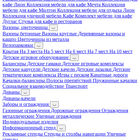
кафе Лион
Коллекция мебели для кафе Мечта
Коллекция
мебели для кафе Милтон
Коллекция мебели для отдыха Лион
Коллекция уличной мебели Кафе
Комплект мебели для кафе
Дуглас
Стулья для кафе и ресторанов
Вазоны, цветочницы
Вазоны бетонные
Вазоны круглые
Деревянные вазоны и
кашпо
Цветочницы из металла
Велопарковки
Крытая
На 3 места
На 5 мест
На 6 мест
На 7 мест
На 10 мест
Детское игровое оборудование
Балансиры
Детские гамаки
Детские игровые комплексы
Детские карусели
Детские качели
Детские лазалки
Детские
тематические комплексы
Игры с песком
Канатные дороги
Качалки-балансиры
Полосы препятствий
Пружинные качалки
Социальное взаимодействие
Транспорт
Диваны
Диваны-качели
Заборы и ограждения
Газонные ограждения
Дорожные ограждения
Ограждения
металлические
Уличные ограждения
Индивидуальные изделия
Информационный стенд
Рекламные стенды
Стенды и столбы навигации
Уличные
стенды