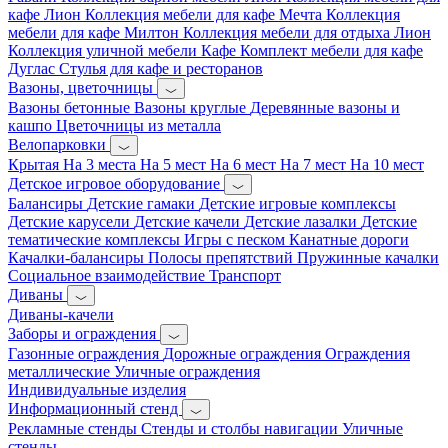
кафе Лион
Коллекция мебели для кафе Мечта
Коллекция
мебели для кафе Милтон
Коллекция мебели для отдыха Лион
Коллекция уличной мебели Кафе
Комплект мебели для кафе
Дуглас
Стулья для кафе и ресторанов
Вазоны, цветочницы
Вазоны бетонные
Вазоны круглые
Деревянные вазоны и
кашпо
Цветочницы из металла
Велопарковки
Крытая
На 3 места
На 5 мест
На 6 мест
На 7 мест
На 10 мест
Детское игровое оборудование
Балансиры
Детские гамаки
Детские игровые комплексы
Детские карусели
Детские качели
Детские лазалки
Детские
тематические комплексы
Игры с песком
Канатные дороги
Качалки-балансиры
Полосы препятствий
Пружинные качалки
Социальное взаимодействие
Транспорт
Диваны
Диваны-качели
Заборы и ограждения
Газонные ограждения
Дорожные ограждения
Ограждения
металлические
Уличные ограждения
Индивидуальные изделия
Информационный стенд
Рекламные стенды
Стенды и столбы навигации
Уличные
стенды