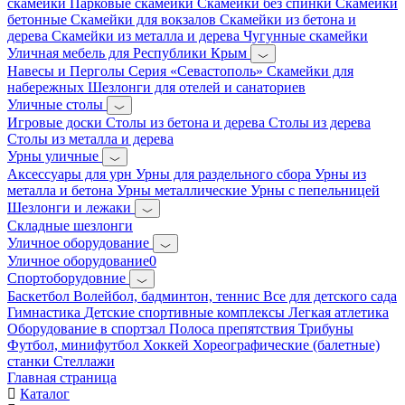
скамейки
Парковые скамейки
Скамейки без спинки
Скамейки
бетонные
Скамейки для вокзалов
Скамейки из бетона и
дерева
Скамейки из металла и дерева
Чугунные скамейки
Уличная мебель для Республики Крым
Навесы и Перголы
Серия «Севастополь»
Скамейки для
набережных
Шезлонги для отелей и санаториев
Уличные столы
Игровые доски
Столы из бетона и дерева
Столы из дерева
Столы из металла и дерева
Урны уличные
Аксессуары для урн
Урны для раздельного сбора
Урны из
металла и бетона
Урны металлические
Урны с пепельницей
Шезлонги и лежаки
Складные шезлонги
Уличное оборудование
Уличное оборудование0
Спортоборудовние
Баскетбол
Волейбол, бадминтон, теннис
Все для детского сада
Гимнастика
Детские спортивные комплексы
Легкая атлетика
Оборудование в спортзал
Полоса препятствия
Трибуны
Футбол, минифутбол
Хоккей
Хореографические (балетные)
станки
Стеллажи
Главная страница
Каталог