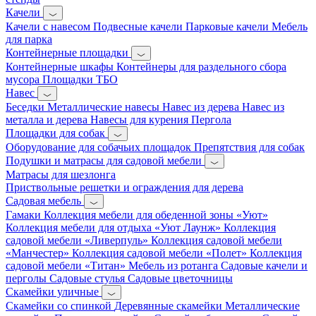
Качели
Качели с навесом
Подвесные качели
Парковые качели
Мебель
для парка
Контейнерные площадки
Контейнерные шкафы
Контейнеры для раздельного сбора
мусора
Площадки ТБО
Навес
Беседки
Металлические навесы
Навес из дерева
Навес из
металла и дерева
Навесы для курения
Пергола
Площадки для собак
Оборудование для собачьих площадок
Препятствия для собак
Подушки и матрасы для садовой мебели
Матрасы для шезлонга
Приствольные решетки и ограждения для дерева
Садовая мебель
Гамаки
Коллекция мебели для обеденной зоны «Уют»
Коллекция мебели для отдыха «Уют Лаунж»
Коллекция
садовой мебели «Ливерпуль»
Коллекция садовой мебели
«Манчестер»
Коллекция садовой мебели «Полет»
Коллекция
садовой мебели «Титан»
Мебель из ротанга
Садовые качели и
перголы
Садовые стулья
Садовые цветочницы
Скамейки уличные
Скамейки со спинкой
Деревянные скамейки
Металлические