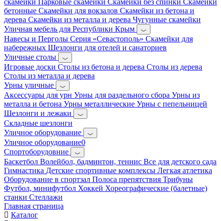
скамейки
Парковые скамейки
Скамейки без спинки
Скамейки
бетонные
Скамейки для вокзалов
Скамейки из бетона и
дерева
Скамейки из металла и дерева
Чугунные скамейки
Уличная мебель для Республики Крым
Навесы и Перголы
Серия «Севастополь»
Скамейки для
набережных
Шезлонги для отелей и санаториев
Уличные столы
Игровые доски
Столы из бетона и дерева
Столы из дерева
Столы из металла и дерева
Урны уличные
Аксессуары для урн
Урны для раздельного сбора
Урны из
металла и бетона
Урны металлические
Урны с пепельницей
Шезлонги и лежаки
Складные шезлонги
Уличное оборудование
Уличное оборудование0
Спортоборудовние
Баскетбол
Волейбол, бадминтон, теннис
Все для детского сада
Гимнастика
Детские спортивные комплексы
Легкая атлетика
Оборудование в спортзал
Полоса препятствия
Трибуны
Футбол, минифутбол
Хоккей
Хореографические (балетные)
станки
Стеллажи
Главная страница
Каталог