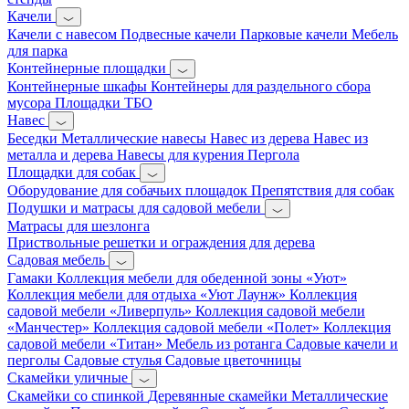
Качели
Качели с навесом
Подвесные качели
Парковые качели
Мебель
для парка
Контейнерные площадки
Контейнерные шкафы
Контейнеры для раздельного сбора
мусора
Площадки ТБО
Навес
Беседки
Металлические навесы
Навес из дерева
Навес из
металла и дерева
Навесы для курения
Пергола
Площадки для собак
Оборудование для собачьих площадок
Препятствия для собак
Подушки и матрасы для садовой мебели
Матрасы для шезлонга
Приствольные решетки и ограждения для дерева
Садовая мебель
Гамаки
Коллекция мебели для обеденной зоны «Уют»
Коллекция мебели для отдыха «Уют Лаунж»
Коллекция
садовой мебели «Ливерпуль»
Коллекция садовой мебели
«Манчестер»
Коллекция садовой мебели «Полет»
Коллекция
садовой мебели «Титан»
Мебель из ротанга
Садовые качели и
перголы
Садовые стулья
Садовые цветочницы
Скамейки уличные
Скамейки со спинкой
Деревянные скамейки
Металлические