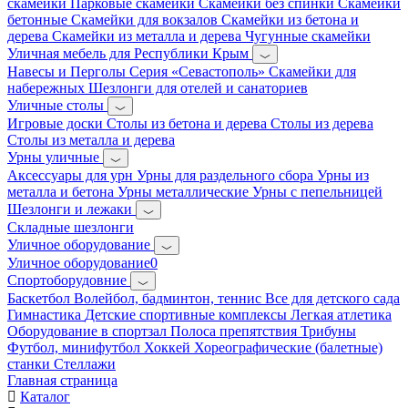
скамейки
Парковые скамейки
Скамейки без спинки
Скамейки
бетонные
Скамейки для вокзалов
Скамейки из бетона и
дерева
Скамейки из металла и дерева
Чугунные скамейки
Уличная мебель для Республики Крым
Навесы и Перголы
Серия «Севастополь»
Скамейки для
набережных
Шезлонги для отелей и санаториев
Уличные столы
Игровые доски
Столы из бетона и дерева
Столы из дерева
Столы из металла и дерева
Урны уличные
Аксессуары для урн
Урны для раздельного сбора
Урны из
металла и бетона
Урны металлические
Урны с пепельницей
Шезлонги и лежаки
Складные шезлонги
Уличное оборудование
Уличное оборудование0
Спортоборудовние
Баскетбол
Волейбол, бадминтон, теннис
Все для детского сада
Гимнастика
Детские спортивные комплексы
Легкая атлетика
Оборудование в спортзал
Полоса препятствия
Трибуны
Футбол, минифутбол
Хоккей
Хореографические (балетные)
станки
Стеллажи
Главная страница
Каталог