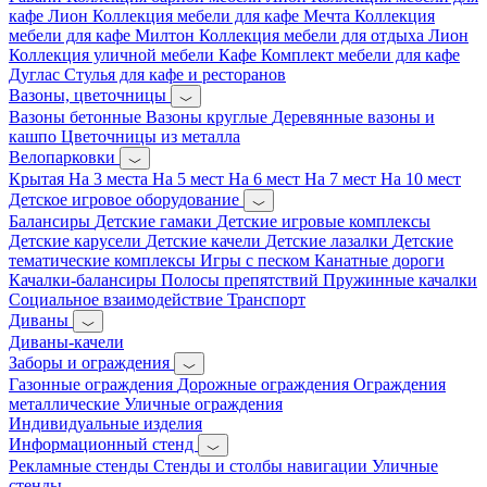
кафе Лион
Коллекция мебели для кафе Мечта
Коллекция
мебели для кафе Милтон
Коллекция мебели для отдыха Лион
Коллекция уличной мебели Кафе
Комплект мебели для кафе
Дуглас
Стулья для кафе и ресторанов
Вазоны, цветочницы
Вазоны бетонные
Вазоны круглые
Деревянные вазоны и
кашпо
Цветочницы из металла
Велопарковки
Крытая
На 3 места
На 5 мест
На 6 мест
На 7 мест
На 10 мест
Детское игровое оборудование
Балансиры
Детские гамаки
Детские игровые комплексы
Детские карусели
Детские качели
Детские лазалки
Детские
тематические комплексы
Игры с песком
Канатные дороги
Качалки-балансиры
Полосы препятствий
Пружинные качалки
Социальное взаимодействие
Транспорт
Диваны
Диваны-качели
Заборы и ограждения
Газонные ограждения
Дорожные ограждения
Ограждения
металлические
Уличные ограждения
Индивидуальные изделия
Информационный стенд
Рекламные стенды
Стенды и столбы навигации
Уличные
стенды