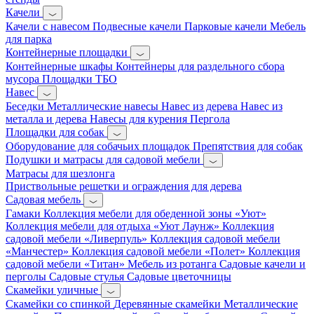
Качели
Качели с навесом
Подвесные качели
Парковые качели
Мебель
для парка
Контейнерные площадки
Контейнерные шкафы
Контейнеры для раздельного сбора
мусора
Площадки ТБО
Навес
Беседки
Металлические навесы
Навес из дерева
Навес из
металла и дерева
Навесы для курения
Пергола
Площадки для собак
Оборудование для собачьих площадок
Препятствия для собак
Подушки и матрасы для садовой мебели
Матрасы для шезлонга
Приствольные решетки и ограждения для дерева
Садовая мебель
Гамаки
Коллекция мебели для обеденной зоны «Уют»
Коллекция мебели для отдыха «Уют Лаунж»
Коллекция
садовой мебели «Ливерпуль»
Коллекция садовой мебели
«Манчестер»
Коллекция садовой мебели «Полет»
Коллекция
садовой мебели «Титан»
Мебель из ротанга
Садовые качели и
перголы
Садовые стулья
Садовые цветочницы
Скамейки уличные
Скамейки со спинкой
Деревянные скамейки
Металлические