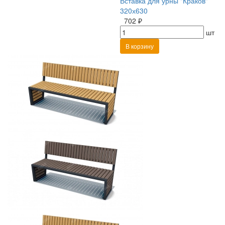
Вставка для урны "Краков"
320х630
702 ₽
шт
В корзину