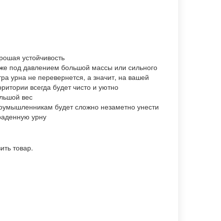
рошая устойчивость
же под давлением большой массы или сильного
тра урна не перевернется, а значит, на вашей
рритории всегда будет чисто и уютно
льшой вес
оумышленникам будет сложно незаметно унести
раденную урну
ить товар.