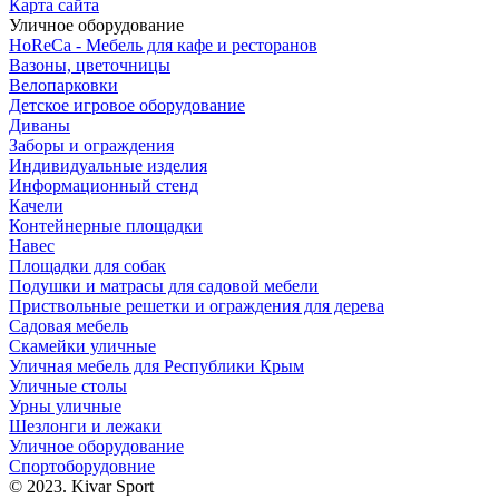
Карта сайта
Уличное оборудование
HoReCa - Мебель для кафе и ресторанов
Вазоны, цветочницы
Велопарковки
Детское игровое оборудование
Диваны
Заборы и ограждения
Индивидуальные изделия
Информационный стенд
Качели
Контейнерные площадки
Навес
Площадки для собак
Подушки и матрасы для садовой мебели
Приствольные решетки и ограждения для дерева
Садовая мебель
Скамейки уличные
Уличная мебель для Республики Крым
Уличные столы
Урны уличные
Шезлонги и лежаки
Уличное оборудование
Спортоборудовние
© 2023. Kivar Sport