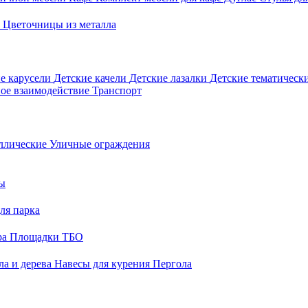
о
Цветочницы из металла
е карусели
Детские качели
Детские лазалки
Детские тематическ
ое взаимодействие
Транспорт
ллические
Уличные ограждения
ы
ля парка
ра
Площадки ТБО
ла и дерева
Навесы для курения
Пергола