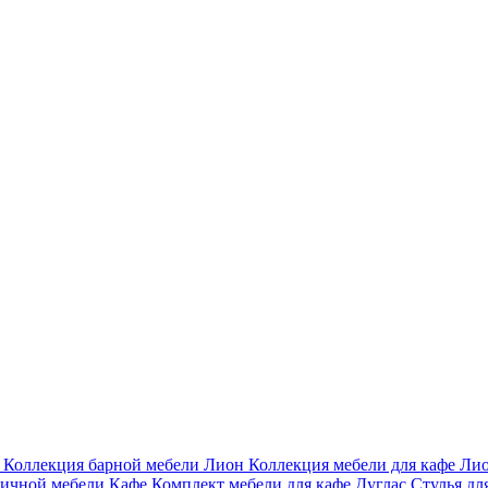
и
Коллекция барной мебели Лион
Коллекция мебели для кафе Ли
личной мебели Кафе
Комплект мебели для кафе Дуглас
Стулья дл