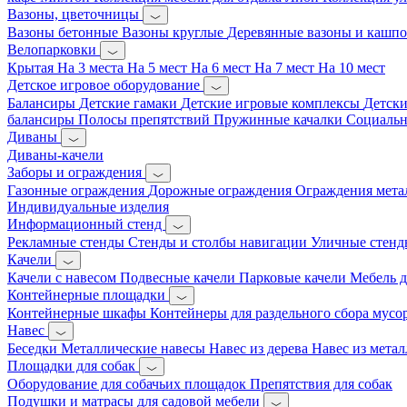
Вазоны, цветочницы
Вазоны бетонные
Вазоны круглые
Деревянные вазоны и кашп
Велопарковки
Крытая
На 3 места
На 5 мест
На 6 мест
На 7 мест
На 10 мест
Детское игровое оборудование
Балансиры
Детские гамаки
Детские игровые комплексы
Детски
балансиры
Полосы препятствий
Пружинные качалки
Социальн
Диваны
Диваны-качели
Заборы и ограждения
Газонные ограждения
Дорожные ограждения
Ограждения мета
Индивидуальные изделия
Информационный стенд
Рекламные стенды
Стенды и столбы навигации
Уличные стенд
Качели
Качели с навесом
Подвесные качели
Парковые качели
Мебель д
Контейнерные площадки
Контейнерные шкафы
Контейнеры для раздельного сбора мусо
Навес
Беседки
Металлические навесы
Навес из дерева
Навес из метал
Площадки для собак
Оборудование для собачьих площадок
Препятствия для собак
Подушки и матрасы для садовой мебели