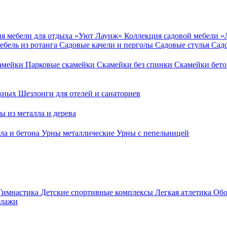
я мебели для отдыха «Уют Лаунж»
Коллекция садовой мебели 
ебель из ротанга
Садовые качели и перголы
Садовые стулья
Сад
камейки
Парковые скамейки
Скамейки без спинки
Скамейки бет
ежных
Шезлонги для отелей и санаториев
ы из металла и дерева
ла и бетона
Урны металлические
Урны с пепельницей
Гимнастика
Детские спортивные комплексы
Легкая атлетика
Обо
ллажи