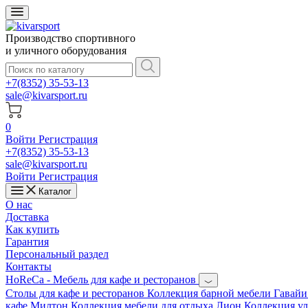
Производство спортивного
и уличного оборудования
+7(8352) 35-53-13
sale@kivarsport.ru
0
Войти
Регистрация
+7(8352) 35-53-13
sale@kivarsport.ru
Войти
Регистрация
Каталог
О нас
Доставка
Как купить
Гарантия
Персональный раздел
Контакты
HoReCa - Мебель для кафе и ресторанов
Cтолы для кафе и ресторанов
Коллекция барной мебели Гавай
кафе Милтон
Коллекция мебели для отдыха Лион
Коллекция у