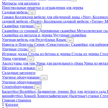
Матрасы для шезлонга
Приствольные решетки и ограждения для дерева
Садовая мебель
Гамаки
Коллекция мебели для обеденной зоны «Уют»
Коллекци
садовой мебели «Полет»
Коллекция садовой мебели «Титан»
М
Скамейки уличные
Скамейки со спинкой
Деревянные скамейки
Металлические с
Скамейки из металла и дерева
Чугунные скамейки
Уличная мебель для Республики Крым
Навесы и Перголы
Серия «Севастополь»
Скамейки для набер
Уличные столы
Игровые доски
Столы из бетона и дерева
Столы из дерева
Стол
Урны уличные
Аксессуары для урн
Урны для раздельного сбора
Урны из метал
Шезлонги и лежаки
Складные шезлонги
Уличное оборудование
Уличное оборудование0
Спортоборудовние
Баскетбол
Волейбол, бадминтон, теннис
Все для детского сада
минифутбол
Хоккей
Хореографические (балетные) станки
Сте
Главная страница
Каталог