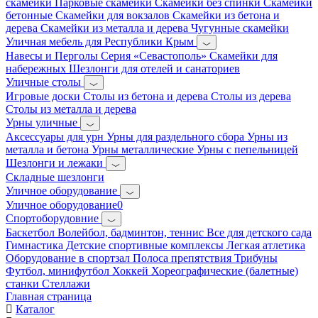
скамейки
Парковые скамейки
Скамейки без спинки
Скамейки
бетонные
Скамейки для вокзалов
Скамейки из бетона и
дерева
Скамейки из металла и дерева
Чугунные скамейки
Уличная мебель для Республики Крым
Навесы и Перголы
Серия «Севастополь»
Скамейки для
набережных
Шезлонги для отелей и санаториев
Уличные столы
Игровые доски
Столы из бетона и дерева
Столы из дерева
Столы из металла и дерева
Урны уличные
Аксессуары для урн
Урны для раздельного сбора
Урны из
металла и бетона
Урны металлические
Урны с пепельницей
Шезлонги и лежаки
Складные шезлонги
Уличное оборудование
Уличное оборудование0
Спортоборудовние
Баскетбол
Волейбол, бадминтон, теннис
Все для детского сада
Гимнастика
Детские спортивные комплексы
Легкая атлетика
Оборудование в спортзал
Полоса препятствия
Трибуны
Футбол, минифутбол
Хоккей
Хореографические (балетные)
станки
Стеллажи
Главная страница
Каталог