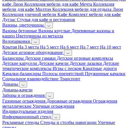
кафе Лион
Коллекция мебели для кафе Мечта
Коллекция
мебели для кафе Милтон
Коллекция мебели для отдыха Лион
Коллекция уличной мебели Кафе
Комплект мебели для кафе
Дуглас
Стулья для кафе и ресторанов
Вазоны, цветочницы
Вазоны бетонные
Вазоны круглые
Деревянные вазоны и
кашпо
Цветочницы из металла
Велопарковки
Крытая
На 3 места
На 5 мест
На 6 мест
На 7 мест
На 10 мест
Детское игровое оборудование
Балансиры
Детские гамаки
Детские игровые комплексы
Детские карусели
Детские качели
Детские лазалки
Детские
тематические комплексы
Игры с песком
Канатные дороги
Качалки-балансиры
Полосы препятствий
Пружинные качалки
Социальное взаимодействие
Транспорт
Диваны
Диваны-качели
Заборы и ограждения
Газонные ограждения
Дорожные ограждения
Ограждения
металлические
Уличные ограждения
Индивидуальные изделия
Информационный стенд
Рекламные стенды
Стенды и столбы навигации
Уличные
стенды