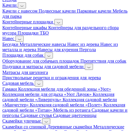
Качели
Качели с навесом
Подвесные качели
Парковые качели
Мебель
для парка
Контейнерные площадки
Контейнерные шкафы
Контейнеры для раздельного сбора
мусора
Площадки ТБО
Навес
Беседки
Металлические навесы
Навес из дерева
Навес из
металла и дерева
Навесы для курения
Пергола
Площадки для собак
Оборудование для собачьих площадок
Препятствия для собак
Подушки и матрасы для садовой мебели
Матрасы для шезлонга
Приствольные решетки и ограждения для дерева
Садовая мебель
Гамаки
Коллекция мебели для обеденной зоны «Уют»
Коллекция мебели для отдыха «Уют Лаунж»
Коллекция
садовой мебели «Ливерпуль»
Коллекция садовой мебели
«Манчестер»
Коллекция садовой мебели «Полет»
Коллекция
садовой мебели «Титан»
Мебель из ротанга
Садовые качели и
перголы
Садовые стулья
Садовые цветочницы
Скамейки уличные
Скамейки со спинкой
Деревянные скамейки
Металлические