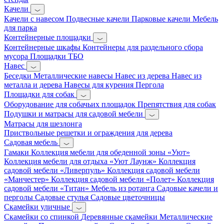
Качели
Качели с навесом
Подвесные качели
Парковые качели
Мебель
для парка
Контейнерные площадки
Контейнерные шкафы
Контейнеры для раздельного сбора
мусора
Площадки ТБО
Навес
Беседки
Металлические навесы
Навес из дерева
Навес из
металла и дерева
Навесы для курения
Пергола
Площадки для собак
Оборудование для собачьих площадок
Препятствия для собак
Подушки и матрасы для садовой мебели
Матрасы для шезлонга
Приствольные решетки и ограждения для дерева
Садовая мебель
Гамаки
Коллекция мебели для обеденной зоны «Уют»
Коллекция мебели для отдыха «Уют Лаунж»
Коллекция
садовой мебели «Ливерпуль»
Коллекция садовой мебели
«Манчестер»
Коллекция садовой мебели «Полет»
Коллекция
садовой мебели «Титан»
Мебель из ротанга
Садовые качели и
перголы
Садовые стулья
Садовые цветочницы
Скамейки уличные
Скамейки со спинкой
Деревянные скамейки
Металлические