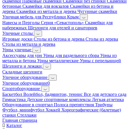
скамейки
Парковые скамейки
Скамейки без спинки
Скамейки
бетонные
Скамейки для вокзалов
Скамейки из бетона и
дерева
Скамейки из металла и дерева
Чугунные скамейки
Уличная мебель для Республики Крым
Навесы и Перголы
Серия «Севастополь»
Скамейки для
набережных
Шезлонги для отелей и санаториев
Уличные столы
Игровые доски
Столы из бетона и дерева
Столы из дерева
Столы из металла и дерева
Урны уличные
Аксессуары для урн
Урны для раздельного сбора
Урны из
металла и бетона
Урны металлические
Урны с пепельницей
Шезлонги и лежаки
Складные шезлонги
Уличное оборудование
Уличное оборудование0
Спортоборудовние
Баскетбол
Волейбол, бадминтон, теннис
Все для детского сада
Гимнастика
Детские спортивные комплексы
Легкая атлетика
Оборудование в спортзал
Полоса препятствия
Трибуны
Футбол, минифутбол
Хоккей
Хореографические (балетные)
станки
Стеллажи
Главная страница
Каталог