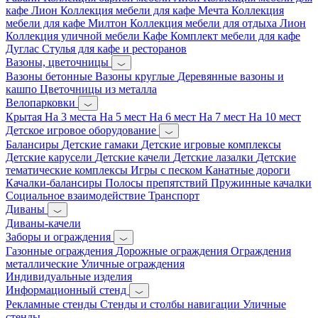
кафе Лион
Коллекция мебели для кафе Мечта
Коллекция
мебели для кафе Милтон
Коллекция мебели для отдыха Лион
Коллекция уличной мебели Кафе
Комплект мебели для кафе
Дуглас
Стулья для кафе и ресторанов
Вазоны, цветочницы
Вазоны бетонные
Вазоны круглые
Деревянные вазоны и
кашпо
Цветочницы из металла
Велопарковки
Крытая
На 3 места
На 5 мест
На 6 мест
На 7 мест
На 10 мест
Детское игровое оборудование
Балансиры
Детские гамаки
Детские игровые комплексы
Детские карусели
Детские качели
Детские лазалки
Детские
тематические комплексы
Игры с песком
Канатные дороги
Качалки-балансиры
Полосы препятствий
Пружинные качалки
Социальное взаимодействие
Транспорт
Диваны
Диваны-качели
Заборы и ограждения
Газонные ограждения
Дорожные ограждения
Ограждения
металлические
Уличные ограждения
Индивидуальные изделия
Информационный стенд
Рекламные стенды
Стенды и столбы навигации
Уличные
стенды