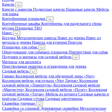
Качели
Качели с навесом
Подвесные качели
Парковые качели
Мебель
для парка
Контейнерные площадки
Контейнерные шкафы
Контейнеры для раздельного сбора
мусора
Площадки ТБО
Навес
Беседки
Металлические навесы
Навес из дерева
Навес из
металла и дерева
Навесы для курения
Пергола
Площадки для собак
Оборудование для собачьих площадок
Препятствия для собак
Подушки и матрасы для садовой мебели
Матрасы для шезлонга
Приствольные решетки и ограждения для дерева
Садовая мебель
Гамаки
Коллекция мебели для обеденной зоны «Уют»
Коллекция мебели для отдыха «Уют Лаунж»
Коллекция
садовой мебели «Ливерпуль»
Коллекция садовой мебели
«Манчестер»
Коллекция садовой мебели «Полет»
Коллекция
садовой мебели «Титан»
Мебель из ротанга
Садовые качели и
перголы
Садовые стулья
Садовые цветочницы
Скамейки уличные
Скамейки со спинкой
Деревянные скамейки
Металлические