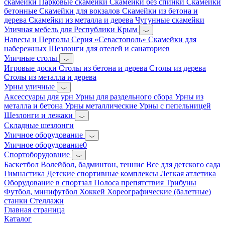
скамейки
Парковые скамейки
Скамейки без спинки
Скамейки
бетонные
Скамейки для вокзалов
Скамейки из бетона и
дерева
Скамейки из металла и дерева
Чугунные скамейки
Уличная мебель для Республики Крым
Навесы и Перголы
Серия «Севастополь»
Скамейки для
набережных
Шезлонги для отелей и санаториев
Уличные столы
Игровые доски
Столы из бетона и дерева
Столы из дерева
Столы из металла и дерева
Урны уличные
Аксессуары для урн
Урны для раздельного сбора
Урны из
металла и бетона
Урны металлические
Урны с пепельницей
Шезлонги и лежаки
Складные шезлонги
Уличное оборудование
Уличное оборудование0
Спортоборудовние
Баскетбол
Волейбол, бадминтон, теннис
Все для детского сада
Гимнастика
Детские спортивные комплексы
Легкая атлетика
Оборудование в спортзал
Полоса препятствия
Трибуны
Футбол, минифутбол
Хоккей
Хореографические (балетные)
станки
Стеллажи
Главная страница
Каталог