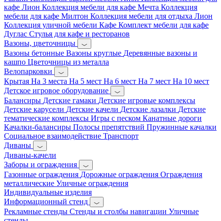
кафе Лион
Коллекция мебели для кафе Мечта
Коллекция
мебели для кафе Милтон
Коллекция мебели для отдыха Лион
Коллекция уличной мебели Кафе
Комплект мебели для кафе
Дуглас
Стулья для кафе и ресторанов
Вазоны, цветочницы
Вазоны бетонные
Вазоны круглые
Деревянные вазоны и
кашпо
Цветочницы из металла
Велопарковки
Крытая
На 3 места
На 5 мест
На 6 мест
На 7 мест
На 10 мест
Детское игровое оборудование
Балансиры
Детские гамаки
Детские игровые комплексы
Детские карусели
Детские качели
Детские лазалки
Детские
тематические комплексы
Игры с песком
Канатные дороги
Качалки-балансиры
Полосы препятствий
Пружинные качалки
Социальное взаимодействие
Транспорт
Диваны
Диваны-качели
Заборы и ограждения
Газонные ограждения
Дорожные ограждения
Ограждения
металлические
Уличные ограждения
Индивидуальные изделия
Информационный стенд
Рекламные стенды
Стенды и столбы навигации
Уличные
стенды