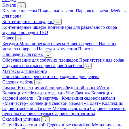
Качели
Качели с навесом
Подвесные качели
Парковые качели
Мебель
для парка
Контейнерные площадки
Контейнерные шкафы
Контейнеры для раздельного сбора
мусора
Площадки ТБО
Навес
Беседки
Металлические навесы
Навес из дерева
Навес из
металла и дерева
Навесы для курения
Пергола
Площадки для собак
Оборудование для собачьих площадок
Препятствия для собак
Подушки и матрасы для садовой мебели
Матрасы для шезлонга
Приствольные решетки и ограждения для дерева
Садовая мебель
Гамаки
Коллекция мебели для обеденной зоны «Уют»
Коллекция мебели для отдыха «Уют Лаунж»
Коллекция
садовой мебели «Ливерпуль»
Коллекция садовой мебели
«Манчестер»
Коллекция садовой мебели «Полет»
Коллекция
садовой мебели «Титан»
Мебель из ротанга
Садовые качели и
перголы
Садовые стулья
Садовые цветочницы
Скамейки уличные
Скамейки со спинкой
Деревянные скамейки
Металлические