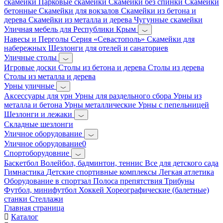
скамейки
Парковые скамейки
Скамейки без спинки
Скамейки
бетонные
Скамейки для вокзалов
Скамейки из бетона и
дерева
Скамейки из металла и дерева
Чугунные скамейки
Уличная мебель для Республики Крым
Навесы и Перголы
Серия «Севастополь»
Скамейки для
набережных
Шезлонги для отелей и санаториев
Уличные столы
Игровые доски
Столы из бетона и дерева
Столы из дерева
Столы из металла и дерева
Урны уличные
Аксессуары для урн
Урны для раздельного сбора
Урны из
металла и бетона
Урны металлические
Урны с пепельницей
Шезлонги и лежаки
Складные шезлонги
Уличное оборудование
Уличное оборудование0
Спортоборудовние
Баскетбол
Волейбол, бадминтон, теннис
Все для детского сада
Гимнастика
Детские спортивные комплексы
Легкая атлетика
Оборудование в спортзал
Полоса препятствия
Трибуны
Футбол, минифутбол
Хоккей
Хореографические (балетные)
станки
Стеллажи
Главная страница
Каталог