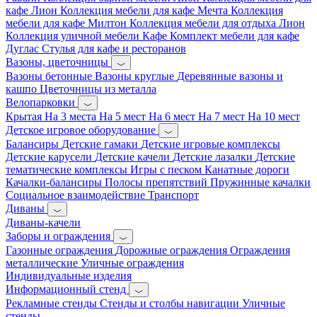
кафе Лион
Коллекция мебели для кафе Мечта
Коллекция
мебели для кафе Милтон
Коллекция мебели для отдыха Лион
Коллекция уличной мебели Кафе
Комплект мебели для кафе
Дуглас
Стулья для кафе и ресторанов
Вазоны, цветочницы
Вазоны бетонные
Вазоны круглые
Деревянные вазоны и
кашпо
Цветочницы из металла
Велопарковки
Крытая
На 3 места
На 5 мест
На 6 мест
На 7 мест
На 10 мест
Детское игровое оборудование
Балансиры
Детские гамаки
Детские игровые комплексы
Детские карусели
Детские качели
Детские лазалки
Детские
тематические комплексы
Игры с песком
Канатные дороги
Качалки-балансиры
Полосы препятствий
Пружинные качалки
Социальное взаимодействие
Транспорт
Диваны
Диваны-качели
Заборы и ограждения
Газонные ограждения
Дорожные ограждения
Ограждения
металлические
Уличные ограждения
Индивидуальные изделия
Информационный стенд
Рекламные стенды
Стенды и столбы навигации
Уличные
стенды