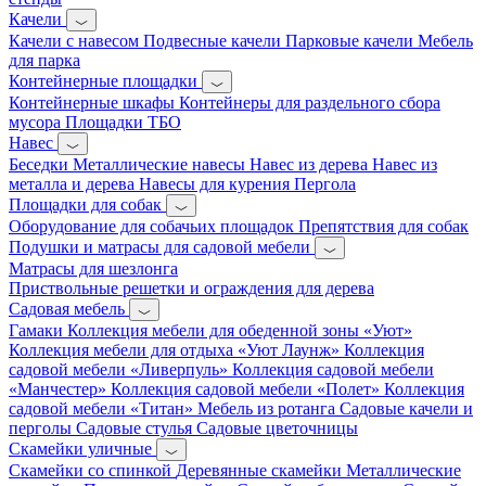
Качели
Качели с навесом
Подвесные качели
Парковые качели
Мебель
для парка
Контейнерные площадки
Контейнерные шкафы
Контейнеры для раздельного сбора
мусора
Площадки ТБО
Навес
Беседки
Металлические навесы
Навес из дерева
Навес из
металла и дерева
Навесы для курения
Пергола
Площадки для собак
Оборудование для собачьих площадок
Препятствия для собак
Подушки и матрасы для садовой мебели
Матрасы для шезлонга
Приствольные решетки и ограждения для дерева
Садовая мебель
Гамаки
Коллекция мебели для обеденной зоны «Уют»
Коллекция мебели для отдыха «Уют Лаунж»
Коллекция
садовой мебели «Ливерпуль»
Коллекция садовой мебели
«Манчестер»
Коллекция садовой мебели «Полет»
Коллекция
садовой мебели «Титан»
Мебель из ротанга
Садовые качели и
перголы
Садовые стулья
Садовые цветочницы
Скамейки уличные
Скамейки со спинкой
Деревянные скамейки
Металлические