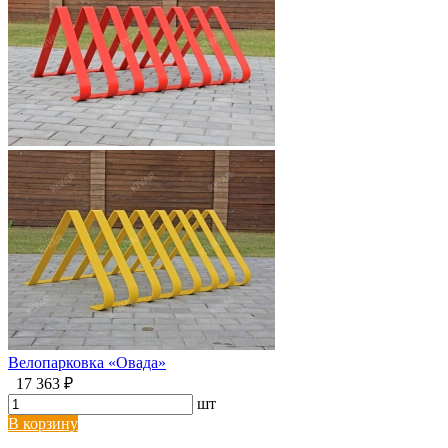
Велопарковка «Овада»
17 363 ₽
шт
В корзину