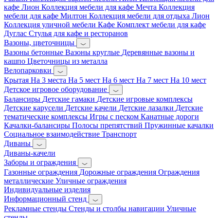
кафе Лион
Коллекция мебели для кафе Мечта
Коллекция
мебели для кафе Милтон
Коллекция мебели для отдыха Лион
Коллекция уличной мебели Кафе
Комплект мебели для кафе
Дуглас
Стулья для кафе и ресторанов
Вазоны, цветочницы
Вазоны бетонные
Вазоны круглые
Деревянные вазоны и
кашпо
Цветочницы из металла
Велопарковки
Крытая
На 3 места
На 5 мест
На 6 мест
На 7 мест
На 10 мест
Детское игровое оборудование
Балансиры
Детские гамаки
Детские игровые комплексы
Детские карусели
Детские качели
Детские лазалки
Детские
тематические комплексы
Игры с песком
Канатные дороги
Качалки-балансиры
Полосы препятствий
Пружинные качалки
Социальное взаимодействие
Транспорт
Диваны
Диваны-качели
Заборы и ограждения
Газонные ограждения
Дорожные ограждения
Ограждения
металлические
Уличные ограждения
Индивидуальные изделия
Информационный стенд
Рекламные стенды
Стенды и столбы навигации
Уличные
стенды