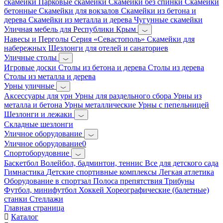
скамейки
Парковые скамейки
Скамейки без спинки
Скамейки
бетонные
Скамейки для вокзалов
Скамейки из бетона и
дерева
Скамейки из металла и дерева
Чугунные скамейки
Уличная мебель для Республики Крым
Навесы и Перголы
Серия «Севастополь»
Скамейки для
набережных
Шезлонги для отелей и санаториев
Уличные столы
Игровые доски
Столы из бетона и дерева
Столы из дерева
Столы из металла и дерева
Урны уличные
Аксессуары для урн
Урны для раздельного сбора
Урны из
металла и бетона
Урны металлические
Урны с пепельницей
Шезлонги и лежаки
Складные шезлонги
Уличное оборудование
Уличное оборудование0
Спортоборудовние
Баскетбол
Волейбол, бадминтон, теннис
Все для детского сада
Гимнастика
Детские спортивные комплексы
Легкая атлетика
Оборудование в спортзал
Полоса препятствия
Трибуны
Футбол, минифутбол
Хоккей
Хореографические (балетные)
станки
Стеллажи
Главная страница
Каталог