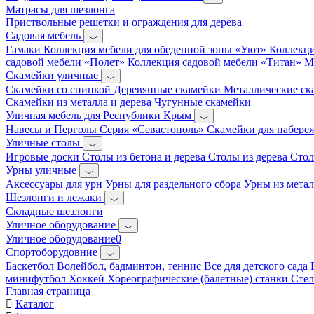
Матрасы для шезлонга
Приствольные решетки и ограждения для дерева
Садовая мебель
Гамаки
Коллекция мебели для обеденной зоны «Уют»
Коллекци
садовой мебели «Полет»
Коллекция садовой мебели «Титан»
М
Скамейки уличные
Скамейки со спинкой
Деревянные скамейки
Металлические с
Скамейки из металла и дерева
Чугунные скамейки
Уличная мебель для Республики Крым
Навесы и Перголы
Серия «Севастополь»
Скамейки для набер
Уличные столы
Игровые доски
Столы из бетона и дерева
Столы из дерева
Стол
Урны уличные
Аксессуары для урн
Урны для раздельного сбора
Урны из метал
Шезлонги и лежаки
Складные шезлонги
Уличное оборудование
Уличное оборудование0
Спортоборудовние
Баскетбол
Волейбол, бадминтон, теннис
Все для детского сада
минифутбол
Хоккей
Хореографические (балетные) станки
Сте
Главная страница
Каталог