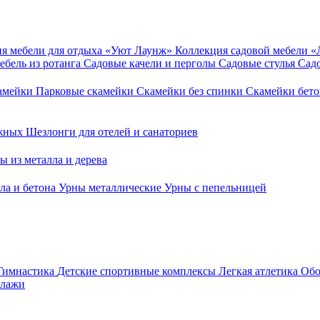
я мебели для отдыха «Уют Лаунж»
Коллекция садовой мебели 
ебель из ротанга
Садовые качели и перголы
Садовые стулья
Сад
камейки
Парковые скамейки
Скамейки без спинки
Скамейки бет
ежных
Шезлонги для отелей и санаториев
ы из металла и дерева
ла и бетона
Урны металлические
Урны с пепельницей
Гимнастика
Детские спортивные комплексы
Легкая атлетика
Обо
ллажи