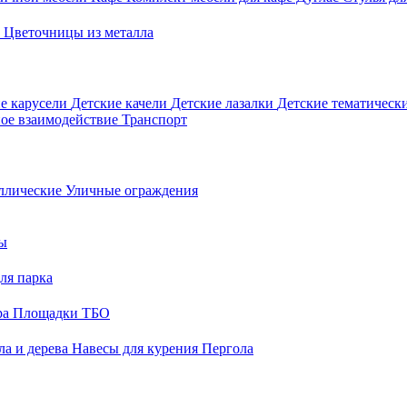
о
Цветочницы из металла
е карусели
Детские качели
Детские лазалки
Детские тематическ
ое взаимодействие
Транспорт
ллические
Уличные ограждения
ы
ля парка
ра
Площадки ТБО
ла и дерева
Навесы для курения
Пергола