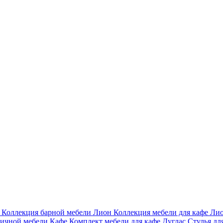
и
Коллекция барной мебели Лион
Коллекция мебели для кафе Ли
личной мебели Кафе
Комплект мебели для кафе Дуглас
Стулья дл