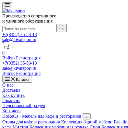
Производство спортивного
и уличного оборудования
+7(8352) 35-53-13
sale@kivarsport.ru
0
Войти
Регистрация
+7(8352) 35-53-13
sale@kivarsport.ru
Войти
Регистрация
Каталог
О нас
Доставка
Как купить
Гарантия
Персональный раздел
Контакты
HoReCa - Мебель для кафе и ресторанов
Cтолы для кафе и ресторанов
Коллекция барной мебели Гавай
кафе Милтон
Коллекция мебели для отдыха Лион
Коллекция у