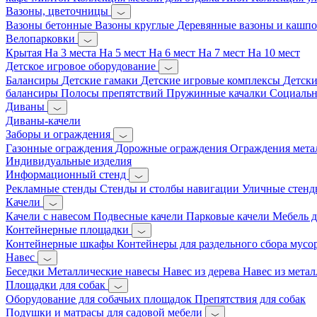
Вазоны, цветочницы
Вазоны бетонные
Вазоны круглые
Деревянные вазоны и кашп
Велопарковки
Крытая
На 3 места
На 5 мест
На 6 мест
На 7 мест
На 10 мест
Детское игровое оборудование
Балансиры
Детские гамаки
Детские игровые комплексы
Детски
балансиры
Полосы препятствий
Пружинные качалки
Социальн
Диваны
Диваны-качели
Заборы и ограждения
Газонные ограждения
Дорожные ограждения
Ограждения мета
Индивидуальные изделия
Информационный стенд
Рекламные стенды
Стенды и столбы навигации
Уличные стенд
Качели
Качели с навесом
Подвесные качели
Парковые качели
Мебель д
Контейнерные площадки
Контейнерные шкафы
Контейнеры для раздельного сбора мусо
Навес
Беседки
Металлические навесы
Навес из дерева
Навес из метал
Площадки для собак
Оборудование для собачьих площадок
Препятствия для собак
Подушки и матрасы для садовой мебели