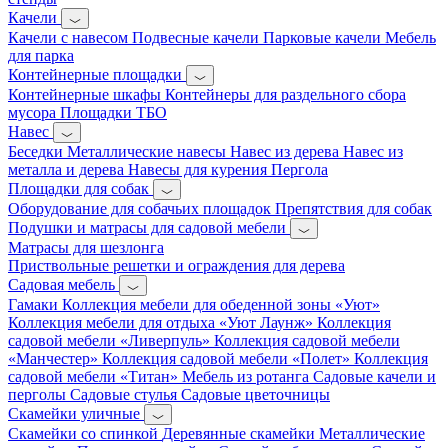
Качели
Качели с навесом
Подвесные качели
Парковые качели
Мебель
для парка
Контейнерные площадки
Контейнерные шкафы
Контейнеры для раздельного сбора
мусора
Площадки ТБО
Навес
Беседки
Металлические навесы
Навес из дерева
Навес из
металла и дерева
Навесы для курения
Пергола
Площадки для собак
Оборудование для собачьих площадок
Препятствия для собак
Подушки и матрасы для садовой мебели
Матрасы для шезлонга
Приствольные решетки и ограждения для дерева
Садовая мебель
Гамаки
Коллекция мебели для обеденной зоны «Уют»
Коллекция мебели для отдыха «Уют Лаунж»
Коллекция
садовой мебели «Ливерпуль»
Коллекция садовой мебели
«Манчестер»
Коллекция садовой мебели «Полет»
Коллекция
садовой мебели «Титан»
Мебель из ротанга
Садовые качели и
перголы
Садовые стулья
Садовые цветочницы
Скамейки уличные
Скамейки со спинкой
Деревянные скамейки
Металлические