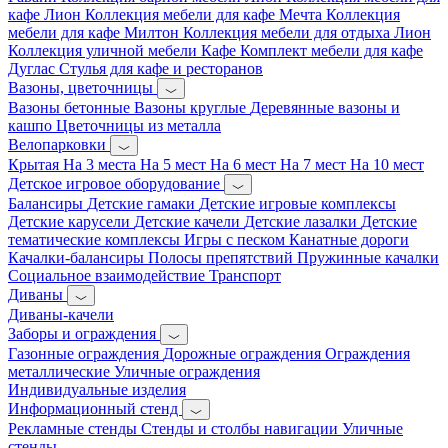
кафе Лион
Коллекция мебели для кафе Мечта
Коллекция
мебели для кафе Милтон
Коллекция мебели для отдыха Лион
Коллекция уличной мебели Кафе
Комплект мебели для кафе
Дуглас
Стулья для кафе и ресторанов
Вазоны, цветочницы
Вазоны бетонные
Вазоны круглые
Деревянные вазоны и
кашпо
Цветочницы из металла
Велопарковки
Крытая
На 3 места
На 5 мест
На 6 мест
На 7 мест
На 10 мест
Детское игровое оборудование
Балансиры
Детские гамаки
Детские игровые комплексы
Детские карусели
Детские качели
Детские лазалки
Детские
тематические комплексы
Игры с песком
Канатные дороги
Качалки-балансиры
Полосы препятствий
Пружинные качалки
Социальное взаимодействие
Транспорт
Диваны
Диваны-качели
Заборы и ограждения
Газонные ограждения
Дорожные ограждения
Ограждения
металлические
Уличные ограждения
Индивидуальные изделия
Информационный стенд
Рекламные стенды
Стенды и столбы навигации
Уличные
стенды