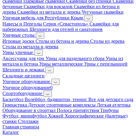
скамейки
Парковые скамейки
Скамейки без спинки
Скамейки
бетонные
Скамейки для вокзалов
Скамейки из бетона и
дерева
Скамейки из металла и дерева
Чугунные скамейки
Уличная мебель для Республики Крым
Навесы и Перголы
Серия «Севастополь»
Скамейки для
набережных
Шезлонги для отелей и санаториев
Уличные столы
Игровые доски
Столы из бетона и дерева
Столы из дерева
Столы из металла и дерева
Урны уличные
Аксессуары для урн
Урны для раздельного сбора
Урны из
металла и бетона
Урны металлические
Урны с пепельницей
Шезлонги и лежаки
Складные шезлонги
Уличное оборудование
Уличное оборудование0
Спортоборудовние
Баскетбол
Волейбол, бадминтон, теннис
Все для детского сада
Гимнастика
Детские спортивные комплексы
Легкая атлетика
Оборудование в спортзал
Полоса препятствия
Трибуны
Футбол, минифутбол
Хоккей
Хореографические (балетные)
станки
Стеллажи
Главная страница
Каталог