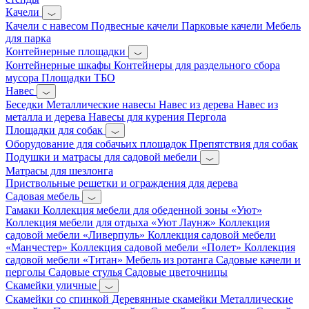
Качели
Качели с навесом
Подвесные качели
Парковые качели
Мебель
для парка
Контейнерные площадки
Контейнерные шкафы
Контейнеры для раздельного сбора
мусора
Площадки ТБО
Навес
Беседки
Металлические навесы
Навес из дерева
Навес из
металла и дерева
Навесы для курения
Пергола
Площадки для собак
Оборудование для собачьих площадок
Препятствия для собак
Подушки и матрасы для садовой мебели
Матрасы для шезлонга
Приствольные решетки и ограждения для дерева
Садовая мебель
Гамаки
Коллекция мебели для обеденной зоны «Уют»
Коллекция мебели для отдыха «Уют Лаунж»
Коллекция
садовой мебели «Ливерпуль»
Коллекция садовой мебели
«Манчестер»
Коллекция садовой мебели «Полет»
Коллекция
садовой мебели «Титан»
Мебель из ротанга
Садовые качели и
перголы
Садовые стулья
Садовые цветочницы
Скамейки уличные
Скамейки со спинкой
Деревянные скамейки
Металлические