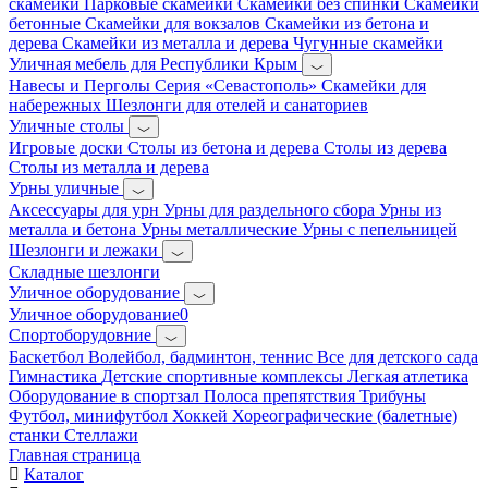
скамейки
Парковые скамейки
Скамейки без спинки
Скамейки
бетонные
Скамейки для вокзалов
Скамейки из бетона и
дерева
Скамейки из металла и дерева
Чугунные скамейки
Уличная мебель для Республики Крым
Навесы и Перголы
Серия «Севастополь»
Скамейки для
набережных
Шезлонги для отелей и санаториев
Уличные столы
Игровые доски
Столы из бетона и дерева
Столы из дерева
Столы из металла и дерева
Урны уличные
Аксессуары для урн
Урны для раздельного сбора
Урны из
металла и бетона
Урны металлические
Урны с пепельницей
Шезлонги и лежаки
Складные шезлонги
Уличное оборудование
Уличное оборудование0
Спортоборудовние
Баскетбол
Волейбол, бадминтон, теннис
Все для детского сада
Гимнастика
Детские спортивные комплексы
Легкая атлетика
Оборудование в спортзал
Полоса препятствия
Трибуны
Футбол, минифутбол
Хоккей
Хореографические (балетные)
станки
Стеллажи
Главная страница
Каталог