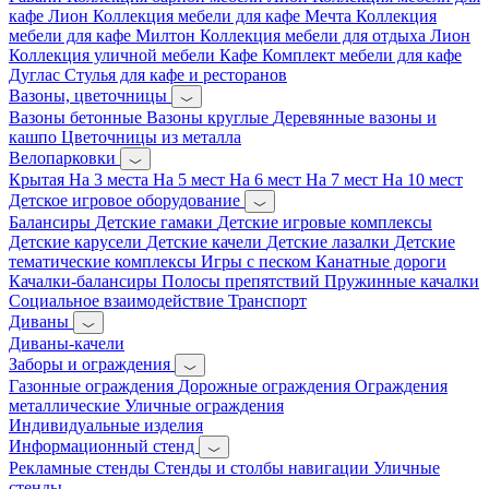
кафе Лион
Коллекция мебели для кафе Мечта
Коллекция
мебели для кафе Милтон
Коллекция мебели для отдыха Лион
Коллекция уличной мебели Кафе
Комплект мебели для кафе
Дуглас
Стулья для кафе и ресторанов
Вазоны, цветочницы
Вазоны бетонные
Вазоны круглые
Деревянные вазоны и
кашпо
Цветочницы из металла
Велопарковки
Крытая
На 3 места
На 5 мест
На 6 мест
На 7 мест
На 10 мест
Детское игровое оборудование
Балансиры
Детские гамаки
Детские игровые комплексы
Детские карусели
Детские качели
Детские лазалки
Детские
тематические комплексы
Игры с песком
Канатные дороги
Качалки-балансиры
Полосы препятствий
Пружинные качалки
Социальное взаимодействие
Транспорт
Диваны
Диваны-качели
Заборы и ограждения
Газонные ограждения
Дорожные ограждения
Ограждения
металлические
Уличные ограждения
Индивидуальные изделия
Информационный стенд
Рекламные стенды
Стенды и столбы навигации
Уличные
стенды