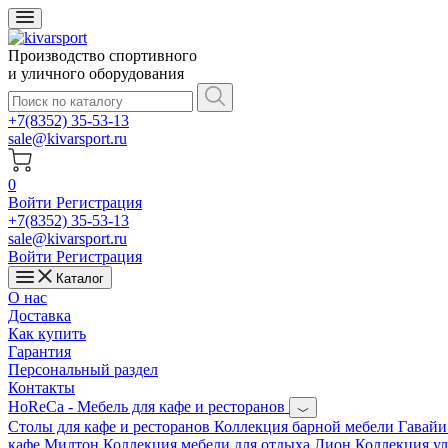
Производство спортивного
и уличного оборудования
+7(8352) 35-53-13
sale@kivarsport.ru
0
Войти
Регистрация
+7(8352) 35-53-13
sale@kivarsport.ru
Войти
Регистрация
Каталог
О нас
Доставка
Как купить
Гарантия
Персональный раздел
Контакты
HoReCa - Мебель для кафе и ресторанов
Cтолы для кафе и ресторанов
Коллекция барной мебели Гавай
кафе Милтон
Коллекция мебели для отдыха Лион
Коллекция у