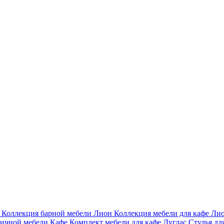
и
Коллекция барной мебели Лион
Коллекция мебели для кафе Ли
личной мебели Кафе
Комплект мебели для кафе Дуглас
Стулья дл