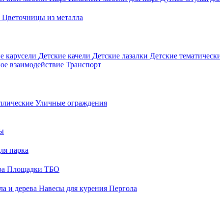
о
Цветочницы из металла
е карусели
Детские качели
Детские лазалки
Детские тематическ
ое взаимодействие
Транспорт
ллические
Уличные ограждения
ы
ля парка
ра
Площадки ТБО
ла и дерева
Навесы для курения
Пергола