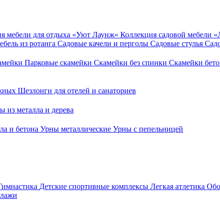
я мебели для отдыха «Уют Лаунж»
Коллекция садовой мебели 
ебель из ротанга
Садовые качели и перголы
Садовые стулья
Сад
камейки
Парковые скамейки
Скамейки без спинки
Скамейки бет
ежных
Шезлонги для отелей и санаториев
ы из металла и дерева
ла и бетона
Урны металлические
Урны с пепельницей
Гимнастика
Детские спортивные комплексы
Легкая атлетика
Обо
ллажи