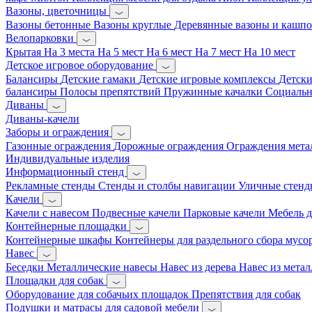
Вазоны, цветочницы
Вазоны бетонные
Вазоны круглые
Деревянные вазоны и кашп
Велопарковки
Крытая
На 3 места
На 5 мест
На 6 мест
На 7 мест
На 10 мест
Детское игровое оборудование
Балансиры
Детские гамаки
Детские игровые комплексы
Детски
балансиры
Полосы препятствий
Пружинные качалки
Социальн
Диваны
Диваны-качели
Заборы и ограждения
Газонные ограждения
Дорожные ограждения
Ограждения мета
Индивидуальные изделия
Информационный стенд
Рекламные стенды
Стенды и столбы навигации
Уличные стенд
Качели
Качели с навесом
Подвесные качели
Парковые качели
Мебель д
Контейнерные площадки
Контейнерные шкафы
Контейнеры для раздельного сбора мусо
Навес
Беседки
Металлические навесы
Навес из дерева
Навес из метал
Площадки для собак
Оборудование для собачьих площадок
Препятствия для собак
Подушки и матрасы для садовой мебели