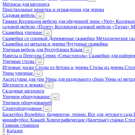
Матрасы для шезлонга
Приствольные решетки и ограждения для дерева
Садовая мебель
Гамаки
Коллекция мебели для обеденной зоны «Уют»
Коллекци
садовой мебели «Полет»
Коллекция садовой мебели «Титан»
М
Скамейки уличные
Скамейки со спинкой
Деревянные скамейки
Металлические с
Скамейки из металла и дерева
Чугунные скамейки
Уличная мебель для Республики Крым
Навесы и Перголы
Серия «Севастополь»
Скамейки для набер
Уличные столы
Игровые доски
Столы из бетона и дерева
Столы из дерева
Стол
Урны уличные
Аксессуары для урн
Урны для раздельного сбора
Урны из метал
Шезлонги и лежаки
Складные шезлонги
Уличное оборудование
Уличное оборудование0
Спортоборудовние
Баскетбол
Волейбол, бадминтон, теннис
Все для детского сада
минифутбол
Хоккей
Хореографические (балетные) станки
Сте
Главная страница
Каталог