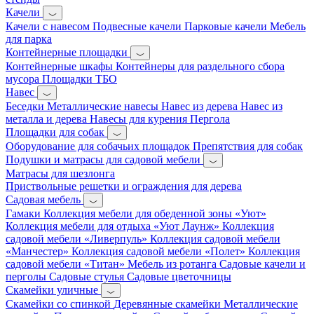
Качели
Качели с навесом
Подвесные качели
Парковые качели
Мебель
для парка
Контейнерные площадки
Контейнерные шкафы
Контейнеры для раздельного сбора
мусора
Площадки ТБО
Навес
Беседки
Металлические навесы
Навес из дерева
Навес из
металла и дерева
Навесы для курения
Пергола
Площадки для собак
Оборудование для собачьих площадок
Препятствия для собак
Подушки и матрасы для садовой мебели
Матрасы для шезлонга
Приствольные решетки и ограждения для дерева
Садовая мебель
Гамаки
Коллекция мебели для обеденной зоны «Уют»
Коллекция мебели для отдыха «Уют Лаунж»
Коллекция
садовой мебели «Ливерпуль»
Коллекция садовой мебели
«Манчестер»
Коллекция садовой мебели «Полет»
Коллекция
садовой мебели «Титан»
Мебель из ротанга
Садовые качели и
перголы
Садовые стулья
Садовые цветочницы
Скамейки уличные
Скамейки со спинкой
Деревянные скамейки
Металлические