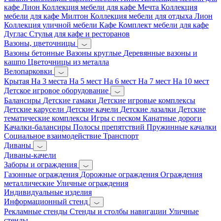
кафе Лион
Коллекция мебели для кафе Мечта
Коллекция
мебели для кафе Милтон
Коллекция мебели для отдыха Лион
Коллекция уличной мебели Кафе
Комплект мебели для кафе
Дуглас
Стулья для кафе и ресторанов
Вазоны, цветочницы
Вазоны бетонные
Вазоны круглые
Деревянные вазоны и
кашпо
Цветочницы из металла
Велопарковки
Крытая
На 3 места
На 5 мест
На 6 мест
На 7 мест
На 10 мест
Детское игровое оборудование
Балансиры
Детские гамаки
Детские игровые комплексы
Детские карусели
Детские качели
Детские лазалки
Детские
тематические комплексы
Игры с песком
Канатные дороги
Качалки-балансиры
Полосы препятствий
Пружинные качалки
Социальное взаимодействие
Транспорт
Диваны
Диваны-качели
Заборы и ограждения
Газонные ограждения
Дорожные ограждения
Ограждения
металлические
Уличные ограждения
Индивидуальные изделия
Информационный стенд
Рекламные стенды
Стенды и столбы навигации
Уличные
стенды