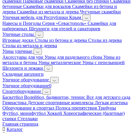
скамейки
Парковые скамейки
Скамейки без спинки
Скамейки
бетонные
Скамейки для вокзалов
Скамейки из бетона и
дерева
Скамейки из металла и дерева
Чугунные скамейки
Уличная мебель для Республики Крым
Навесы и Перголы
Серия «Севастополь»
Скамейки для
набережных
Шезлонги для отелей и санаториев
Уличные столы
Игровые доски
Столы из бетона и дерева
Столы из дерева
Столы из металла и дерева
Урны уличные
Аксессуары для урн
Урны для раздельного сбора
Урны из
металла и бетона
Урны металлические
Урны с пепельницей
Шезлонги и лежаки
Складные шезлонги
Уличное оборудование
Уличное оборудование0
Спортоборудовние
Баскетбол
Волейбол, бадминтон, теннис
Все для детского сада
Гимнастика
Детские спортивные комплексы
Легкая атлетика
Оборудование в спортзал
Полоса препятствия
Трибуны
Футбол, минифутбол
Хоккей
Хореографические (балетные)
станки
Стеллажи
Главная страница
Каталог