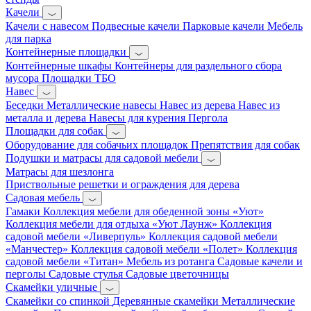
Качели
Качели с навесом
Подвесные качели
Парковые качели
Мебель
для парка
Контейнерные площадки
Контейнерные шкафы
Контейнеры для раздельного сбора
мусора
Площадки ТБО
Навес
Беседки
Металлические навесы
Навес из дерева
Навес из
металла и дерева
Навесы для курения
Пергола
Площадки для собак
Оборудование для собачьих площадок
Препятствия для собак
Подушки и матрасы для садовой мебели
Матрасы для шезлонга
Приствольные решетки и ограждения для дерева
Садовая мебель
Гамаки
Коллекция мебели для обеденной зоны «Уют»
Коллекция мебели для отдыха «Уют Лаунж»
Коллекция
садовой мебели «Ливерпуль»
Коллекция садовой мебели
«Манчестер»
Коллекция садовой мебели «Полет»
Коллекция
садовой мебели «Титан»
Мебель из ротанга
Садовые качели и
перголы
Садовые стулья
Садовые цветочницы
Скамейки уличные
Скамейки со спинкой
Деревянные скамейки
Металлические