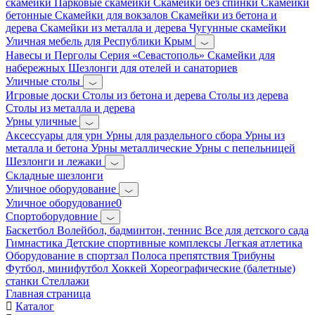
скамейки
Парковые скамейки
Скамейки без спинки
Скамейки
бетонные
Скамейки для вокзалов
Скамейки из бетона и
дерева
Скамейки из металла и дерева
Чугунные скамейки
Уличная мебель для Республики Крым
Навесы и Перголы
Серия «Севастополь»
Скамейки для
набережных
Шезлонги для отелей и санаториев
Уличные столы
Игровые доски
Столы из бетона и дерева
Столы из дерева
Столы из металла и дерева
Урны уличные
Аксессуары для урн
Урны для раздельного сбора
Урны из
металла и бетона
Урны металлические
Урны с пепельницей
Шезлонги и лежаки
Складные шезлонги
Уличное оборудование
Уличное оборудование0
Спортоборудовние
Баскетбол
Волейбол, бадминтон, теннис
Все для детского сада
Гимнастика
Детские спортивные комплексы
Легкая атлетика
Оборудование в спортзал
Полоса препятствия
Трибуны
Футбол, минифутбол
Хоккей
Хореографические (балетные)
станки
Стеллажи
Главная страница
Каталог