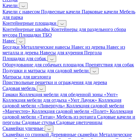
Качели
Качели с навесом
Подвесные качели
Парковые качели
Мебель
для парка
Контейнерные площадки
Контейнерные шкафы
Контейнеры для раздельного сбора
мусора
Площадки ТБО
Навес
Беседки
Металлические навесы
Навес из дерева
Навес из
металла и дерева
Навесы для курения
Пергола
Площадки для собак
Оборудование для собачьих площадок
Препятствия для собак
Подушки и матрасы для садовой мебели
Матрасы для шезлонга
Приствольные решетки и ограждения для дерева
Садовая мебель
Гамаки
Коллекция мебели для обеденной зоны «Уют»
Коллекция мебели для отдыха «Уют Лаунж»
Коллекция
садовой мебели «Ливерпуль»
Коллекция садовой мебели
«Манчестер»
Коллекция садовой мебели «Полет»
Коллекция
садовой мебели «Титан»
Мебель из ротанга
Садовые качели и
перголы
Садовые стулья
Садовые цветочницы
Скамейки уличные
Скамейки со спинкой
Деревянные скамейки
Металлические