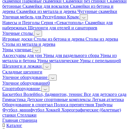
скамейки
Парковые скамейки
Скамейки без спинки
Скамейки
бетонные
Скамейки для вокзалов
Скамейки из бетона и
дерева
Скамейки из металла и дерева
Чугунные скамейки
Уличная мебель для Республики Крым
Навесы и Перголы
Серия «Севастополь»
Скамейки для
набережных
Шезлонги для отелей и санаториев
Уличные столы
Игровые доски
Столы из бетона и дерева
Столы из дерева
Столы из металла и дерева
Урны уличные
Аксессуары для урн
Урны для раздельного сбора
Урны из
металла и бетона
Урны металлические
Урны с пепельницей
Шезлонги и лежаки
Складные шезлонги
Уличное оборудование
Уличное оборудование0
Спортоборудовние
Баскетбол
Волейбол, бадминтон, теннис
Все для детского сада
Гимнастика
Детские спортивные комплексы
Легкая атлетика
Оборудование в спортзал
Полоса препятствия
Трибуны
Футбол, минифутбол
Хоккей
Хореографические (балетные)
станки
Стеллажи
Главная страница
Каталог