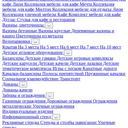
кафе Лион
Коллекция мебели для кафе Мечта
Коллекция
мебели для кафе Милтон
Коллекция мебели для отдыха Лион
Коллекция уличной мебели Кафе
Комплект мебели для кафе
Дуглас
Стулья для кафе и ресторанов
Вазоны, цветочницы
Вазоны бетонные
Вазоны круглые
Деревянные вазоны и
кашпо
Цветочницы из металла
Велопарковки
Крытая
На 3 места
На 5 мест
На 6 мест
На 7 мест
На 10 мест
Детское игровое оборудование
Балансиры
Детские гамаки
Детские игровые комплексы
Детские карусели
Детские качели
Детские лазалки
Детские
тематические комплексы
Игры с песком
Канатные дороги
Качалки-балансиры
Полосы препятствий
Пружинные качалки
Социальное взаимодействие
Транспорт
Диваны
Диваны-качели
Заборы и ограждения
Газонные ограждения
Дорожные ограждения
Ограждения
металлические
Уличные ограждения
Индивидуальные изделия
Информационный стенд
Рекламные стенды
Стенды и столбы навигации
Уличные
стенды