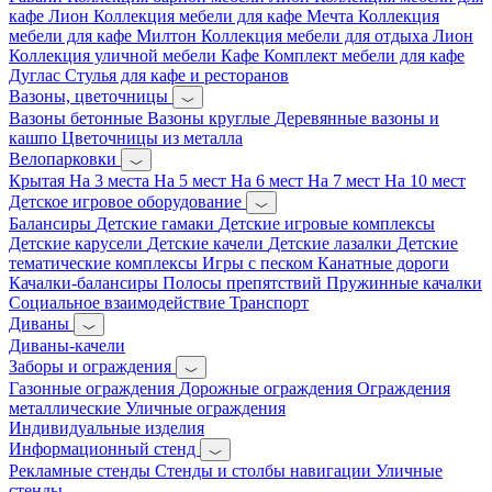
кафе Лион
Коллекция мебели для кафе Мечта
Коллекция
мебели для кафе Милтон
Коллекция мебели для отдыха Лион
Коллекция уличной мебели Кафе
Комплект мебели для кафе
Дуглас
Стулья для кафе и ресторанов
Вазоны, цветочницы
Вазоны бетонные
Вазоны круглые
Деревянные вазоны и
кашпо
Цветочницы из металла
Велопарковки
Крытая
На 3 места
На 5 мест
На 6 мест
На 7 мест
На 10 мест
Детское игровое оборудование
Балансиры
Детские гамаки
Детские игровые комплексы
Детские карусели
Детские качели
Детские лазалки
Детские
тематические комплексы
Игры с песком
Канатные дороги
Качалки-балансиры
Полосы препятствий
Пружинные качалки
Социальное взаимодействие
Транспорт
Диваны
Диваны-качели
Заборы и ограждения
Газонные ограждения
Дорожные ограждения
Ограждения
металлические
Уличные ограждения
Индивидуальные изделия
Информационный стенд
Рекламные стенды
Стенды и столбы навигации
Уличные
стенды