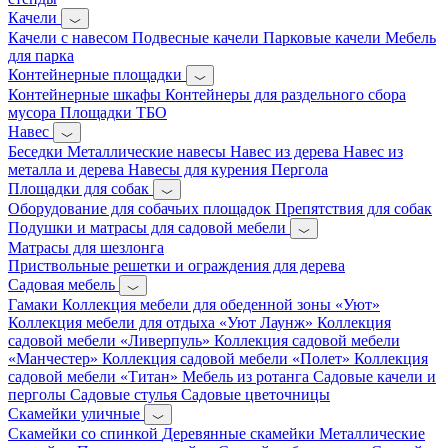
Качели
Качели с навесом
Подвесные качели
Парковые качели
Мебель
для парка
Контейнерные площадки
Контейнерные шкафы
Контейнеры для раздельного сбора
мусора
Площадки ТБО
Навес
Беседки
Металлические навесы
Навес из дерева
Навес из
металла и дерева
Навесы для курения
Пергола
Площадки для собак
Оборудование для собачьих площадок
Препятствия для собак
Подушки и матрасы для садовой мебели
Матрасы для шезлонга
Приствольные решетки и ограждения для дерева
Садовая мебель
Гамаки
Коллекция мебели для обеденной зоны «Уют»
Коллекция мебели для отдыха «Уют Лаунж»
Коллекция
садовой мебели «Ливерпуль»
Коллекция садовой мебели
«Манчестер»
Коллекция садовой мебели «Полет»
Коллекция
садовой мебели «Титан»
Мебель из ротанга
Садовые качели и
перголы
Садовые стулья
Садовые цветочницы
Скамейки уличные
Скамейки со спинкой
Деревянные скамейки
Металлические