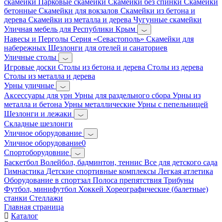
скамейки
Парковые скамейки
Скамейки без спинки
Скамейки
бетонные
Скамейки для вокзалов
Скамейки из бетона и
дерева
Скамейки из металла и дерева
Чугунные скамейки
Уличная мебель для Республики Крым
Навесы и Перголы
Серия «Севастополь»
Скамейки для
набережных
Шезлонги для отелей и санаториев
Уличные столы
Игровые доски
Столы из бетона и дерева
Столы из дерева
Столы из металла и дерева
Урны уличные
Аксессуары для урн
Урны для раздельного сбора
Урны из
металла и бетона
Урны металлические
Урны с пепельницей
Шезлонги и лежаки
Складные шезлонги
Уличное оборудование
Уличное оборудование0
Спортоборудовние
Баскетбол
Волейбол, бадминтон, теннис
Все для детского сада
Гимнастика
Детские спортивные комплексы
Легкая атлетика
Оборудование в спортзал
Полоса препятствия
Трибуны
Футбол, минифутбол
Хоккей
Хореографические (балетные)
станки
Стеллажи
Главная страница
Каталог