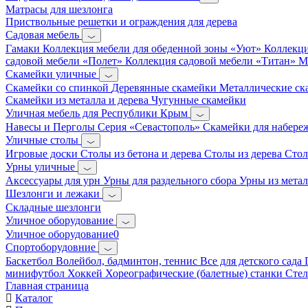
Матрасы для шезлонга
Приствольные решетки и ограждения для дерева
Садовая мебель
Гамаки
Коллекция мебели для обеденной зоны «Уют»
Коллекци
садовой мебели «Полет»
Коллекция садовой мебели «Титан»
М
Скамейки уличные
Скамейки со спинкой
Деревянные скамейки
Металлические с
Скамейки из металла и дерева
Чугунные скамейки
Уличная мебель для Республики Крым
Навесы и Перголы
Серия «Севастополь»
Скамейки для набер
Уличные столы
Игровые доски
Столы из бетона и дерева
Столы из дерева
Стол
Урны уличные
Аксессуары для урн
Урны для раздельного сбора
Урны из метал
Шезлонги и лежаки
Складные шезлонги
Уличное оборудование
Уличное оборудование0
Спортоборудовние
Баскетбол
Волейбол, бадминтон, теннис
Все для детского сада
минифутбол
Хоккей
Хореографические (балетные) станки
Сте
Главная страница
Каталог