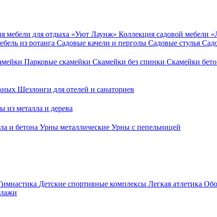
я мебели для отдыха «Уют Лаунж»
Коллекция садовой мебели 
ебель из ротанга
Садовые качели и перголы
Садовые стулья
Сад
камейки
Парковые скамейки
Скамейки без спинки
Скамейки бет
ежных
Шезлонги для отелей и санаториев
ы из металла и дерева
ла и бетона
Урны металлические
Урны с пепельницей
Гимнастика
Детские спортивные комплексы
Легкая атлетика
Обо
ллажи