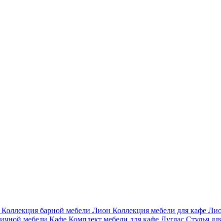
и
Коллекция барной мебели Лион
Коллекция мебели для кафе Ли
личной мебели Кафе
Комплект мебели для кафе Дуглас
Стулья дл