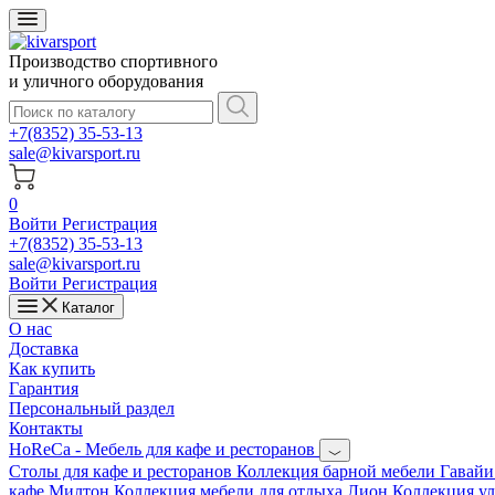
Производство спортивного
и уличного оборудования
+7(8352) 35-53-13
sale@kivarsport.ru
0
Войти
Регистрация
+7(8352) 35-53-13
sale@kivarsport.ru
Войти
Регистрация
Каталог
О нас
Доставка
Как купить
Гарантия
Персональный раздел
Контакты
HoReCa - Мебель для кафе и ресторанов
Cтолы для кафе и ресторанов
Коллекция барной мебели Гавай
кафе Милтон
Коллекция мебели для отдыха Лион
Коллекция у