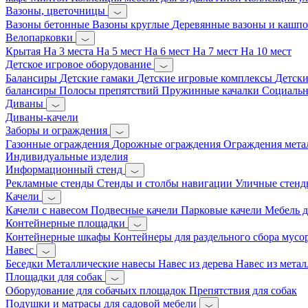
Вазоны, цветочницы
Вазоны бетонные
Вазоны круглые
Деревянные вазоны и кашп
Велопарковки
Крытая
На 3 места
На 5 мест
На 6 мест
На 7 мест
На 10 мест
Детское игровое оборудование
Балансиры
Детские гамаки
Детские игровые комплексы
Детски
балансиры
Полосы препятствий
Пружинные качалки
Социальн
Диваны
Диваны-качели
Заборы и ограждения
Газонные ограждения
Дорожные ограждения
Ограждения мета
Индивидуальные изделия
Информационный стенд
Рекламные стенды
Стенды и столбы навигации
Уличные стенд
Качели
Качели с навесом
Подвесные качели
Парковые качели
Мебель д
Контейнерные площадки
Контейнерные шкафы
Контейнеры для раздельного сбора мусо
Навес
Беседки
Металлические навесы
Навес из дерева
Навес из метал
Площадки для собак
Оборудование для собачьих площадок
Препятствия для собак
Подушки и матрасы для садовой мебели