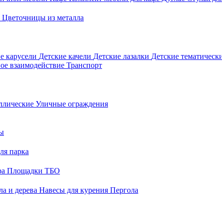
о
Цветочницы из металла
е карусели
Детские качели
Детские лазалки
Детские тематическ
ое взаимодействие
Транспорт
ллические
Уличные ограждения
ы
ля парка
ра
Площадки ТБО
ла и дерева
Навесы для курения
Пергола