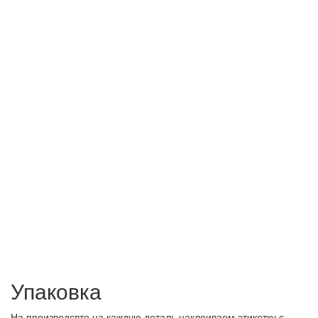
Упаковка
На производсвте на каждую деталь наклеиваем этикетку с