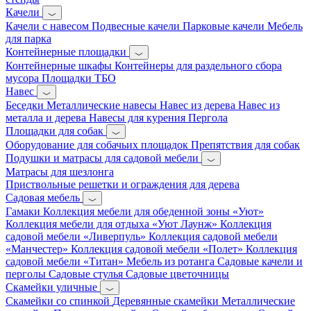
Качели
Качели с навесом
Подвесные качели
Парковые качели
Мебель
для парка
Контейнерные площадки
Контейнерные шкафы
Контейнеры для раздельного сбора
мусора
Площадки ТБО
Навес
Беседки
Металлические навесы
Навес из дерева
Навес из
металла и дерева
Навесы для курения
Пергола
Площадки для собак
Оборудование для собачьих площадок
Препятствия для собак
Подушки и матрасы для садовой мебели
Матрасы для шезлонга
Приствольные решетки и ограждения для дерева
Садовая мебель
Гамаки
Коллекция мебели для обеденной зоны «Уют»
Коллекция мебели для отдыха «Уют Лаунж»
Коллекция
садовой мебели «Ливерпуль»
Коллекция садовой мебели
«Манчестер»
Коллекция садовой мебели «Полет»
Коллекция
садовой мебели «Титан»
Мебель из ротанга
Садовые качели и
перголы
Садовые стулья
Садовые цветочницы
Скамейки уличные
Скамейки со спинкой
Деревянные скамейки
Металлические