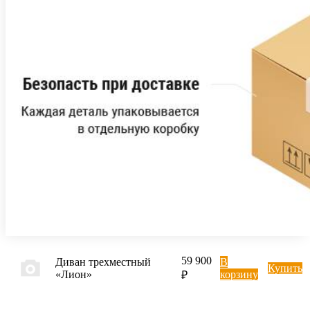
59 900
Диван трехместный
В
Купить
«Лион»
корзину
₽