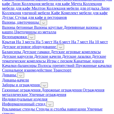
кафе Лион
Коллекция мебели для кафе Мечта
Коллекция
мебели для кафе Милтон
Коллекция мебели для отдыха Лион
Коллекция уличной мебели Кафе
Комплект мебели для кафе
Дуглас
Стулья для кафе и ресторанов
Вазоны, цветочницы
Вазоны бетонные
Вазоны круглые
Деревянные вазоны и
кашпо
Цветочницы из металла
Велопарковки
Крытая
На 3 места
На 5 мест
На 6 мест
На 7 мест
На 10 мест
Детское игровое оборудование
Балансиры
Детские гамаки
Детские игровые комплексы
Детские карусели
Детские качели
Детские лазалки
Детские
тематические комплексы
Игры с песком
Канатные дороги
Качалки-балансиры
Полосы препятствий
Пружинные качалки
Социальное взаимодействие
Транспорт
Диваны
Диваны-качели
Заборы и ограждения
Газонные ограждения
Дорожные ограждения
Ограждения
металлические
Уличные ограждения
Индивидуальные изделия
Информационный стенд
Рекламные стенды
Стенды и столбы навигации
Уличные
стенды