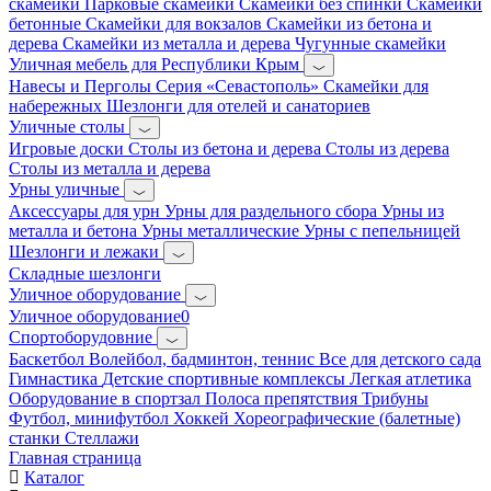
скамейки
Парковые скамейки
Скамейки без спинки
Скамейки
бетонные
Скамейки для вокзалов
Скамейки из бетона и
дерева
Скамейки из металла и дерева
Чугунные скамейки
Уличная мебель для Республики Крым
Навесы и Перголы
Серия «Севастополь»
Скамейки для
набережных
Шезлонги для отелей и санаториев
Уличные столы
Игровые доски
Столы из бетона и дерева
Столы из дерева
Столы из металла и дерева
Урны уличные
Аксессуары для урн
Урны для раздельного сбора
Урны из
металла и бетона
Урны металлические
Урны с пепельницей
Шезлонги и лежаки
Складные шезлонги
Уличное оборудование
Уличное оборудование0
Спортоборудовние
Баскетбол
Волейбол, бадминтон, теннис
Все для детского сада
Гимнастика
Детские спортивные комплексы
Легкая атлетика
Оборудование в спортзал
Полоса препятствия
Трибуны
Футбол, минифутбол
Хоккей
Хореографические (балетные)
станки
Стеллажи
Главная страница
Каталог