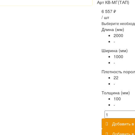
Арт
КВ-МГ(ТАП)
6 557 ₽
/
шт
Выберите необход
Длина (мм)
2000
-
Ширина (мм)
1000
-
Плотность порол
22
-
Толщина (мм)
100
-
Добавить в 
Добавить в