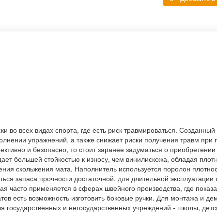
и во всех видах спорта, где есть риск травмироваться. Созданный
олнении упражнений, а также снижает риски получения травм при 
ективно и безопасно, то стоит заранее задуматься о приобретении
адает большей стойкостью к износу, чем винилискожа, обладая плот
ния скольжения мата. Наполнитель используется поролон плотност
ься запаса прочности достаточной, для длительной эксплуатации 
я часто применяется в сферах швейного производства, где показа
атов есть возможность изготовить боковые ручки. Для монтажа и д
для государственных и негосударственных учреждений - школы, дет