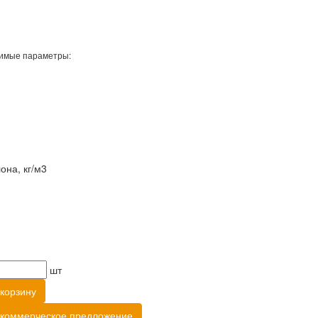
имые параметры:
она, кг/м3
шт
корзину
 коммерческое предложение