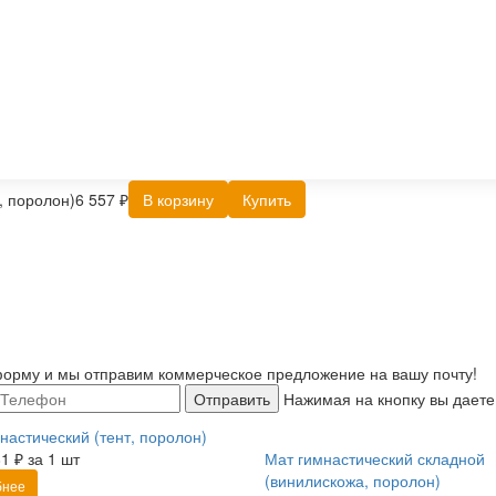
, поролон)
6 557 ₽
В корзину
Купить
орму и мы отправим коммерческое предложение на вашу почту!
Отправить
Нажимая на кнопку вы даете
настический (тент, поролон)
1 ₽ за 1 шт
Мат гимнастический складной
(винилискожа, поролон)
бнее