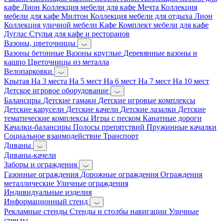
кафе Лион
Коллекция мебели для кафе Мечта
Коллекция
мебели для кафе Милтон
Коллекция мебели для отдыха Лион
Коллекция уличной мебели Кафе
Комплект мебели для кафе
Дуглас
Стулья для кафе и ресторанов
Вазоны, цветочницы
Вазоны бетонные
Вазоны круглые
Деревянные вазоны и
кашпо
Цветочницы из металла
Велопарковки
Крытая
На 3 места
На 5 мест
На 6 мест
На 7 мест
На 10 мест
Детское игровое оборудование
Балансиры
Детские гамаки
Детские игровые комплексы
Детские карусели
Детские качели
Детские лазалки
Детские
тематические комплексы
Игры с песком
Канатные дороги
Качалки-балансиры
Полосы препятствий
Пружинные качалки
Социальное взаимодействие
Транспорт
Диваны
Диваны-качели
Заборы и ограждения
Газонные ограждения
Дорожные ограждения
Ограждения
металлические
Уличные ограждения
Индивидуальные изделия
Информационный стенд
Рекламные стенды
Стенды и столбы навигации
Уличные
стенды