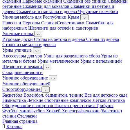
скамейки
Парковые скамейки
Скамейки без спинки
Скамейки
бетонные
Скамейки для вокзалов
Скамейки из бетона и
дерева
Скамейки из металла и дерева
Чугунные скамейки
Уличная мебель для Республики Крым
Навесы и Перголы
Серия «Севастополь»
Скамейки для
набережных
Шезлонги для отелей и санаториев
Уличные столы
Игровые доски
Столы из бетона и дерева
Столы из дерева
Столы из металла и дерева
Урны уличные
Аксессуары для урн
Урны для раздельного сбора
Урны из
металла и бетона
Урны металлические
Урны с пепельницей
Шезлонги и лежаки
Складные шезлонги
Уличное оборудование
Уличное оборудование0
Спортоборудовние
Баскетбол
Волейбол, бадминтон, теннис
Все для детского сада
Гимнастика
Детские спортивные комплексы
Легкая атлетика
Оборудование в спортзал
Полоса препятствия
Трибуны
Футбол, минифутбол
Хоккей
Хореографические (балетные)
станки
Стеллажи
Главная страница
Каталог