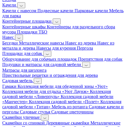
Качели
Качели с навесом
Подвесные качели
Парковые качели
Мебель
для парка
Контейнерные площадки
Контейнерные шкафы
Контейнеры для раздельного сбора
мусора
Площадки ТБО
Навес
Беседки
Металлические навесы
Навес из дерева
Навес из
металла и дерева
Навесы для курения
Пергола
Площадки для собак
Оборудование для собачьих площадок
Препятствия для собак
Подушки и матрасы для садовой мебели
Матрасы для шезлонга
Приствольные решетки и ограждения для дерева
Садовая мебель
Гамаки
Коллекция мебели для обеденной зоны «Уют»
Коллекция мебели для отдыха «Уют Лаунж»
Коллекция
садовой мебели «Ливерпуль»
Коллекция садовой мебели
«Манчестер»
Коллекция садовой мебели «Полет»
Коллекция
садовой мебели «Титан»
Мебель из ротанга
Садовые качели и
перголы
Садовые стулья
Садовые цветочницы
Скамейки уличные
Скамейки со спинкой
Деревянные скамейки
Металлические