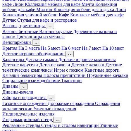
кафе Лион
Коллекция мебели для кафе Мечта
Коллекция
мебели для кафе Милтон
Коллекция мебели для отдыха Лион
Коллекция уличной мебели Кафе
Комплект мебели для кафе
Дуглас
Стулья для кафе и ресторанов
Вазоны, цветочницы
Вазоны бетонные
Вазоны круглые
Деревянные вазоны и
кашпо
Цветочницы из металла
Велопарковки
Крытая
На 3 места
На 5 мест
На 6 мест
На 7 мест
На 10 мест
Детское игровое оборудование
Балансиры
Детские гамаки
Детские игровые комплексы
Детские карусели
Детские качели
Детские лазалки
Детские
тематические комплексы
Игры с песком
Канатные дороги
Качалки-балансиры
Полосы препятствий
Пружинные качалки
Социальное взаимодействие
Транспорт
Диваны
Диваны-качели
Заборы и ограждения
Газонные ограждения
Дорожные ограждения
Ограждения
металлические
Уличные ограждения
Индивидуальные изделия
Информационный стенд
Рекламные стенды
Стенды и столбы навигации
Уличные
стенды