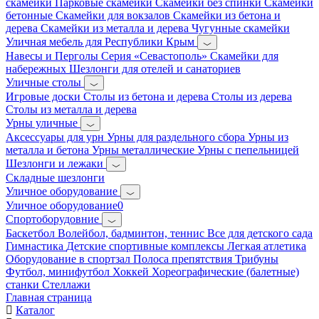
скамейки
Парковые скамейки
Скамейки без спинки
Скамейки
бетонные
Скамейки для вокзалов
Скамейки из бетона и
дерева
Скамейки из металла и дерева
Чугунные скамейки
Уличная мебель для Республики Крым
Навесы и Перголы
Серия «Севастополь»
Скамейки для
набережных
Шезлонги для отелей и санаториев
Уличные столы
Игровые доски
Столы из бетона и дерева
Столы из дерева
Столы из металла и дерева
Урны уличные
Аксессуары для урн
Урны для раздельного сбора
Урны из
металла и бетона
Урны металлические
Урны с пепельницей
Шезлонги и лежаки
Складные шезлонги
Уличное оборудование
Уличное оборудование0
Спортоборудовние
Баскетбол
Волейбол, бадминтон, теннис
Все для детского сада
Гимнастика
Детские спортивные комплексы
Легкая атлетика
Оборудование в спортзал
Полоса препятствия
Трибуны
Футбол, минифутбол
Хоккей
Хореографические (балетные)
станки
Стеллажи
Главная страница
Каталог