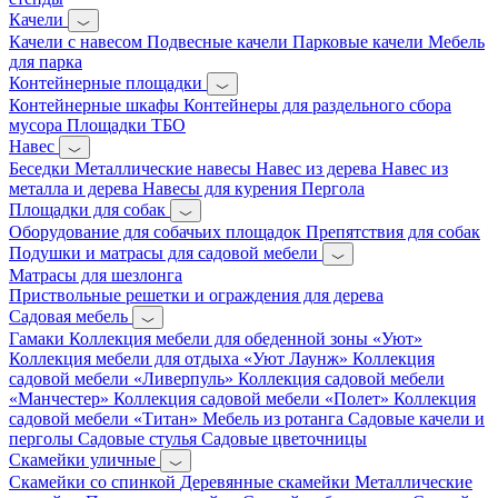
Качели
Качели с навесом
Подвесные качели
Парковые качели
Мебель
для парка
Контейнерные площадки
Контейнерные шкафы
Контейнеры для раздельного сбора
мусора
Площадки ТБО
Навес
Беседки
Металлические навесы
Навес из дерева
Навес из
металла и дерева
Навесы для курения
Пергола
Площадки для собак
Оборудование для собачьих площадок
Препятствия для собак
Подушки и матрасы для садовой мебели
Матрасы для шезлонга
Приствольные решетки и ограждения для дерева
Садовая мебель
Гамаки
Коллекция мебели для обеденной зоны «Уют»
Коллекция мебели для отдыха «Уют Лаунж»
Коллекция
садовой мебели «Ливерпуль»
Коллекция садовой мебели
«Манчестер»
Коллекция садовой мебели «Полет»
Коллекция
садовой мебели «Титан»
Мебель из ротанга
Садовые качели и
перголы
Садовые стулья
Садовые цветочницы
Скамейки уличные
Скамейки со спинкой
Деревянные скамейки
Металлические