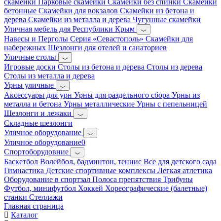
скамейки
Парковые скамейки
Скамейки без спинки
Скамейки
бетонные
Скамейки для вокзалов
Скамейки из бетона и
дерева
Скамейки из металла и дерева
Чугунные скамейки
Уличная мебель для Республики Крым
Навесы и Перголы
Серия «Севастополь»
Скамейки для
набережных
Шезлонги для отелей и санаториев
Уличные столы
Игровые доски
Столы из бетона и дерева
Столы из дерева
Столы из металла и дерева
Урны уличные
Аксессуары для урн
Урны для раздельного сбора
Урны из
металла и бетона
Урны металлические
Урны с пепельницей
Шезлонги и лежаки
Складные шезлонги
Уличное оборудование
Уличное оборудование0
Спортоборудовние
Баскетбол
Волейбол, бадминтон, теннис
Все для детского сада
Гимнастика
Детские спортивные комплексы
Легкая атлетика
Оборудование в спортзал
Полоса препятствия
Трибуны
Футбол, минифутбол
Хоккей
Хореографические (балетные)
станки
Стеллажи
Главная страница
Каталог