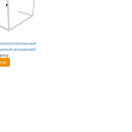
легкоатлетический
руемый юношеский
росу
бнее