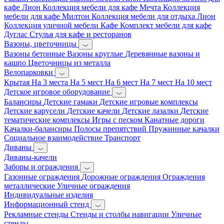
кафе Лион
Коллекция мебели для кафе Мечта
Коллекция
мебели для кафе Милтон
Коллекция мебели для отдыха Лион
Коллекция уличной мебели Кафе
Комплект мебели для кафе
Дуглас
Стулья для кафе и ресторанов
Вазоны, цветочницы
Вазоны бетонные
Вазоны круглые
Деревянные вазоны и
кашпо
Цветочницы из металла
Велопарковки
Крытая
На 3 места
На 5 мест
На 6 мест
На 7 мест
На 10 мест
Детское игровое оборудование
Балансиры
Детские гамаки
Детские игровые комплексы
Детские карусели
Детские качели
Детские лазалки
Детские
тематические комплексы
Игры с песком
Канатные дороги
Качалки-балансиры
Полосы препятствий
Пружинные качалки
Социальное взаимодействие
Транспорт
Диваны
Диваны-качели
Заборы и ограждения
Газонные ограждения
Дорожные ограждения
Ограждения
металлические
Уличные ограждения
Индивидуальные изделия
Информационный стенд
Рекламные стенды
Стенды и столбы навигации
Уличные
стенды