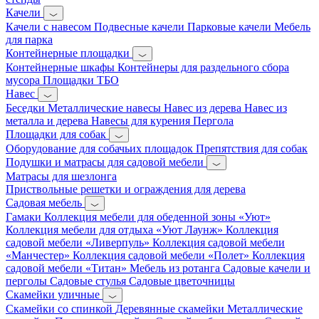
Качели
Качели с навесом
Подвесные качели
Парковые качели
Мебель
для парка
Контейнерные площадки
Контейнерные шкафы
Контейнеры для раздельного сбора
мусора
Площадки ТБО
Навес
Беседки
Металлические навесы
Навес из дерева
Навес из
металла и дерева
Навесы для курения
Пергола
Площадки для собак
Оборудование для собачьих площадок
Препятствия для собак
Подушки и матрасы для садовой мебели
Матрасы для шезлонга
Приствольные решетки и ограждения для дерева
Садовая мебель
Гамаки
Коллекция мебели для обеденной зоны «Уют»
Коллекция мебели для отдыха «Уют Лаунж»
Коллекция
садовой мебели «Ливерпуль»
Коллекция садовой мебели
«Манчестер»
Коллекция садовой мебели «Полет»
Коллекция
садовой мебели «Титан»
Мебель из ротанга
Садовые качели и
перголы
Садовые стулья
Садовые цветочницы
Скамейки уличные
Скамейки со спинкой
Деревянные скамейки
Металлические