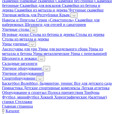
скамейки
Парковые скамейки
Скамейки без спинки
Скамейки
бетонные
Скамейки для вокзалов
Скамейки из бетона и
дерева
Скамейки из металла и дерева
Чугунные скамейки
Уличная мебель для Республики Крым
Навесы и Перголы
Серия «Севастополь»
Скамейки для
набережных
Шезлонги для отелей и санаториев
Уличные столы
Игровые доски
Столы из бетона и дерева
Столы из дерева
Столы из металла и дерева
Урны уличные
Аксессуары для урн
Урны для раздельного сбора
Урны из
металла и бетона
Урны металлические
Урны с пепельницей
Шезлонги и лежаки
Складные шезлонги
Уличное оборудование
Уличное оборудование0
Спортоборудовние
Баскетбол
Волейбол, бадминтон, теннис
Все для детского сада
Гимнастика
Детские спортивные комплексы
Легкая атлетика
Оборудование в спортзал
Полоса препятствия
Трибуны
Футбол, минифутбол
Хоккей
Хореографические (балетные)
станки
Стеллажи
Главная страница
Каталог