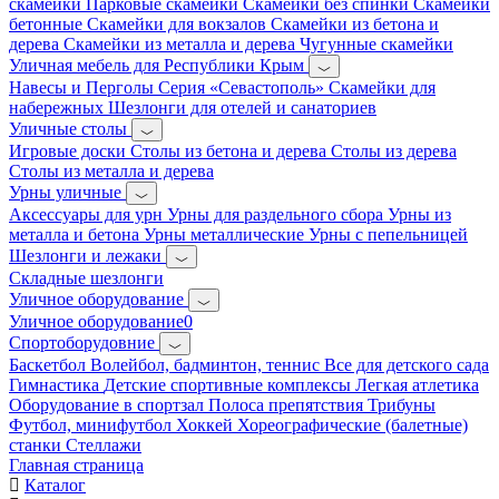
скамейки
Парковые скамейки
Скамейки без спинки
Скамейки
бетонные
Скамейки для вокзалов
Скамейки из бетона и
дерева
Скамейки из металла и дерева
Чугунные скамейки
Уличная мебель для Республики Крым
Навесы и Перголы
Серия «Севастополь»
Скамейки для
набережных
Шезлонги для отелей и санаториев
Уличные столы
Игровые доски
Столы из бетона и дерева
Столы из дерева
Столы из металла и дерева
Урны уличные
Аксессуары для урн
Урны для раздельного сбора
Урны из
металла и бетона
Урны металлические
Урны с пепельницей
Шезлонги и лежаки
Складные шезлонги
Уличное оборудование
Уличное оборудование0
Спортоборудовние
Баскетбол
Волейбол, бадминтон, теннис
Все для детского сада
Гимнастика
Детские спортивные комплексы
Легкая атлетика
Оборудование в спортзал
Полоса препятствия
Трибуны
Футбол, минифутбол
Хоккей
Хореографические (балетные)
станки
Стеллажи
Главная страница
Каталог