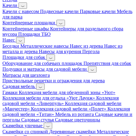
Качели
Качели с навесом
Подвесные качели
Парковые качели
Мебель
для парка
Контейнерные площадки
Контейнерные шкафы
Контейнеры для раздельного сбора
мусора
Площадки ТБО
Навес
Беседки
Металлические навесы
Навес из дерева
Навес из
металла и дерева
Навесы для курения
Пергола
Площадки для собак
Оборудование для собачьих площадок
Препятствия для собак
Подушки и матрасы для садовой мебели
Матрасы для шезлонга
Приствольные решетки и ограждения для дерева
Садовая мебель
Гамаки
Коллекция мебели для обеденной зоны «Уют»
Коллекция мебели для отдыха «Уют Лаунж»
Коллекция
садовой мебели «Ливерпуль»
Коллекция садовой мебели
«Манчестер»
Коллекция садовой мебели «Полет»
Коллекция
садовой мебели «Титан»
Мебель из ротанга
Садовые качели и
перголы
Садовые стулья
Садовые цветочницы
Скамейки уличные
Скамейки со спинкой
Деревянные скамейки
Металлические