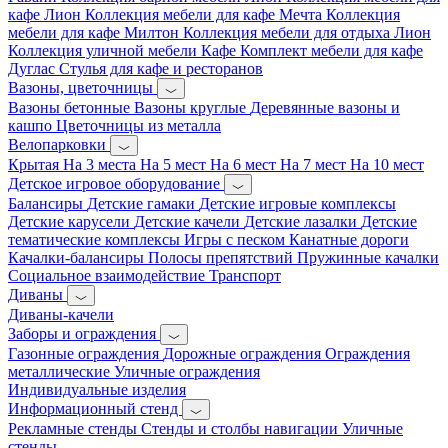
кафе Лион
Коллекция мебели для кафе Мечта
Коллекция
мебели для кафе Милтон
Коллекция мебели для отдыха Лион
Коллекция уличной мебели Кафе
Комплект мебели для кафе
Дуглас
Стулья для кафе и ресторанов
Вазоны, цветочницы
Вазоны бетонные
Вазоны круглые
Деревянные вазоны и
кашпо
Цветочницы из металла
Велопарковки
Крытая
На 3 места
На 5 мест
На 6 мест
На 7 мест
На 10 мест
Детское игровое оборудование
Балансиры
Детские гамаки
Детские игровые комплексы
Детские карусели
Детские качели
Детские лазалки
Детские
тематические комплексы
Игры с песком
Канатные дороги
Качалки-балансиры
Полосы препятствий
Пружинные качалки
Социальное взаимодействие
Транспорт
Диваны
Диваны-качели
Заборы и ограждения
Газонные ограждения
Дорожные ограждения
Ограждения
металлические
Уличные ограждения
Индивидуальные изделия
Информационный стенд
Рекламные стенды
Стенды и столбы навигации
Уличные
стенды