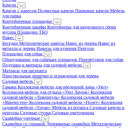
Качели
Качели с навесом
Подвесные качели
Парковые качели
Мебель
для парка
Контейнерные площадки
Контейнерные шкафы
Контейнеры для раздельного сбора
мусора
Площадки ТБО
Навес
Беседки
Металлические навесы
Навес из дерева
Навес из
металла и дерева
Навесы для курения
Пергола
Площадки для собак
Оборудование для собачьих площадок
Препятствия для собак
Подушки и матрасы для садовой мебели
Матрасы для шезлонга
Приствольные решетки и ограждения для дерева
Садовая мебель
Гамаки
Коллекция мебели для обеденной зоны «Уют»
Коллекция мебели для отдыха «Уют Лаунж»
Коллекция
садовой мебели «Ливерпуль»
Коллекция садовой мебели
«Манчестер»
Коллекция садовой мебели «Полет»
Коллекция
садовой мебели «Титан»
Мебель из ротанга
Садовые качели и
перголы
Садовые стулья
Садовые цветочницы
Скамейки уличные
Скамейки со спинкой
Деревянные скамейки
Металлические