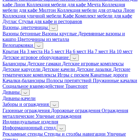
кафе Лион
Коллекция мебели для кафе Мечта
Коллекция
мебели для кафе Милтон
Коллекция мебели для отдыха Лион
Коллекция уличной мебели Кафе
Комплект мебели для кафе
Дуглас
Стулья для кафе и ресторанов
Вазоны, цветочницы
Вазоны бетонные
Вазоны круглые
Деревянные вазоны и
кашпо
Цветочницы из металла
Велопарковки
Крытая
На 3 места
На 5 мест
На 6 мест
На 7 мест
На 10 мест
Детское игровое оборудование
Балансиры
Детские гамаки
Детские игровые комплексы
Детские карусели
Детские качели
Детские лазалки
Детские
тематические комплексы
Игры с песком
Канатные дороги
Качалки-балансиры
Полосы препятствий
Пружинные качалки
Социальное взаимодействие
Транспорт
Диваны
Диваны-качели
Заборы и ограждения
Газонные ограждения
Дорожные ограждения
Ограждения
металлические
Уличные ограждения
Индивидуальные изделия
Информационный стенд
Рекламные стенды
Стенды и столбы навигации
Уличные
стенды