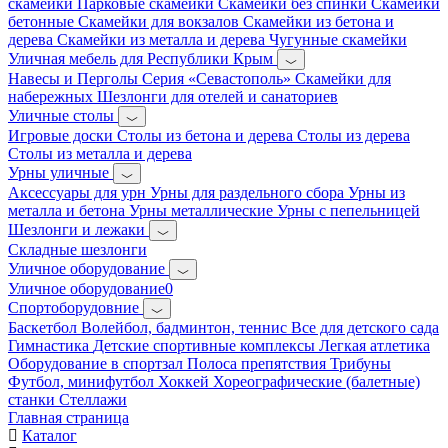
скамейки
Парковые скамейки
Скамейки без спинки
Скамейки
бетонные
Скамейки для вокзалов
Скамейки из бетона и
дерева
Скамейки из металла и дерева
Чугунные скамейки
Уличная мебель для Республики Крым
Навесы и Перголы
Серия «Севастополь»
Скамейки для
набережных
Шезлонги для отелей и санаториев
Уличные столы
Игровые доски
Столы из бетона и дерева
Столы из дерева
Столы из металла и дерева
Урны уличные
Аксессуары для урн
Урны для раздельного сбора
Урны из
металла и бетона
Урны металлические
Урны с пепельницей
Шезлонги и лежаки
Складные шезлонги
Уличное оборудование
Уличное оборудование0
Спортоборудовние
Баскетбол
Волейбол, бадминтон, теннис
Все для детского сада
Гимнастика
Детские спортивные комплексы
Легкая атлетика
Оборудование в спортзал
Полоса препятствия
Трибуны
Футбол, минифутбол
Хоккей
Хореографические (балетные)
станки
Стеллажи
Главная страница
Каталог