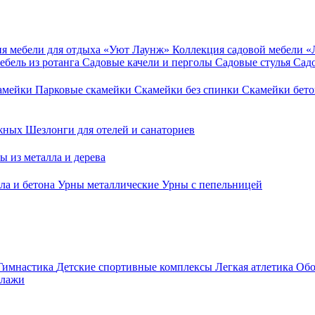
я мебели для отдыха «Уют Лаунж»
Коллекция садовой мебели 
ебель из ротанга
Садовые качели и перголы
Садовые стулья
Сад
камейки
Парковые скамейки
Скамейки без спинки
Скамейки бет
ежных
Шезлонги для отелей и санаториев
ы из металла и дерева
ла и бетона
Урны металлические
Урны с пепельницей
Гимнастика
Детские спортивные комплексы
Легкая атлетика
Обо
ллажи