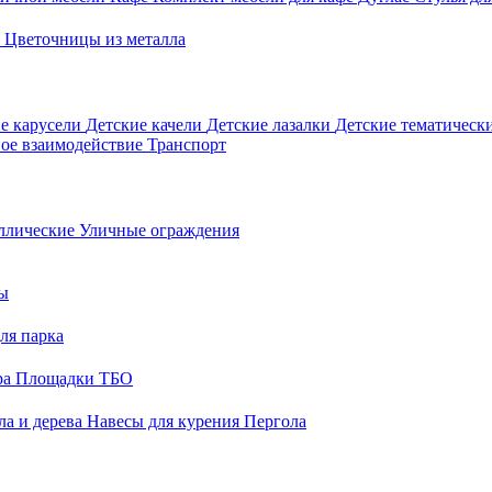
о
Цветочницы из металла
е карусели
Детские качели
Детские лазалки
Детские тематическ
ое взаимодействие
Транспорт
ллические
Уличные ограждения
ы
ля парка
ра
Площадки ТБО
ла и дерева
Навесы для курения
Пергола