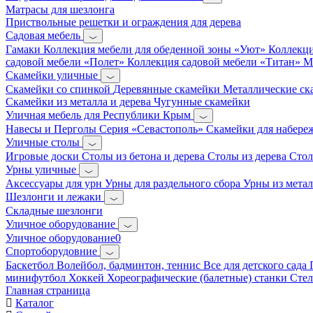
Матрасы для шезлонга
Приствольные решетки и ограждения для дерева
Садовая мебель
Гамаки
Коллекция мебели для обеденной зоны «Уют»
Коллекци
садовой мебели «Полет»
Коллекция садовой мебели «Титан»
М
Скамейки уличные
Скамейки со спинкой
Деревянные скамейки
Металлические с
Скамейки из металла и дерева
Чугунные скамейки
Уличная мебель для Республики Крым
Навесы и Перголы
Серия «Севастополь»
Скамейки для набер
Уличные столы
Игровые доски
Столы из бетона и дерева
Столы из дерева
Стол
Урны уличные
Аксессуары для урн
Урны для раздельного сбора
Урны из метал
Шезлонги и лежаки
Складные шезлонги
Уличное оборудование
Уличное оборудование0
Спортоборудовние
Баскетбол
Волейбол, бадминтон, теннис
Все для детского сада
минифутбол
Хоккей
Хореографические (балетные) станки
Сте
Главная страница
Каталог