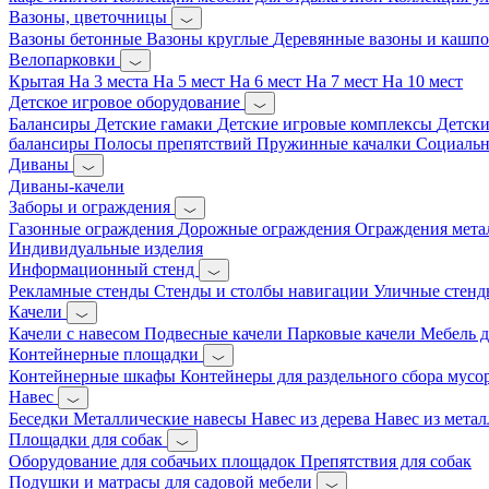
Вазоны, цветочницы
Вазоны бетонные
Вазоны круглые
Деревянные вазоны и кашп
Велопарковки
Крытая
На 3 места
На 5 мест
На 6 мест
На 7 мест
На 10 мест
Детское игровое оборудование
Балансиры
Детские гамаки
Детские игровые комплексы
Детски
балансиры
Полосы препятствий
Пружинные качалки
Социальн
Диваны
Диваны-качели
Заборы и ограждения
Газонные ограждения
Дорожные ограждения
Ограждения мета
Индивидуальные изделия
Информационный стенд
Рекламные стенды
Стенды и столбы навигации
Уличные стенд
Качели
Качели с навесом
Подвесные качели
Парковые качели
Мебель д
Контейнерные площадки
Контейнерные шкафы
Контейнеры для раздельного сбора мусо
Навес
Беседки
Металлические навесы
Навес из дерева
Навес из метал
Площадки для собак
Оборудование для собачьих площадок
Препятствия для собак
Подушки и матрасы для садовой мебели