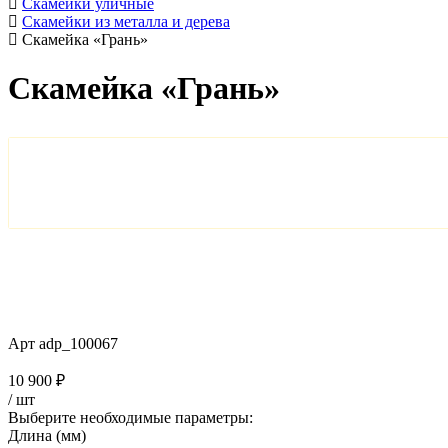
Скамейки уличные
Скамейки из металла и дерева
Скамейка «Грань»
Скамейка «Грань»
Арт
adp_100067
10 900 ₽
/
шт
Выберите необходимые параметры:
Длина (мм)