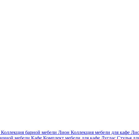
и
Коллекция барной мебели Лион
Коллекция мебели для кафе Ли
личной мебели Кафе
Комплект мебели для кафе Дуглас
Стулья дл