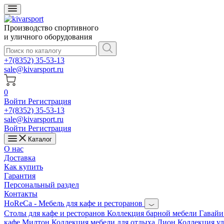
Производство спортивного
и уличного оборудования
+7(8352) 35-53-13
sale@kivarsport.ru
0
Войти
Регистрация
+7(8352) 35-53-13
sale@kivarsport.ru
Войти
Регистрация
Каталог
О нас
Доставка
Как купить
Гарантия
Персональный раздел
Контакты
HoReCa - Мебель для кафе и ресторанов
Cтолы для кафе и ресторанов
Коллекция барной мебели Гавай
кафе Милтон
Коллекция мебели для отдыха Лион
Коллекция у