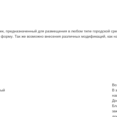
еек, предназначенный для размещения в любом типе городской ср
форму. Так же возможно внесения различных модификаций, как н
Во
тый
В 
на
До
Бл
за
до