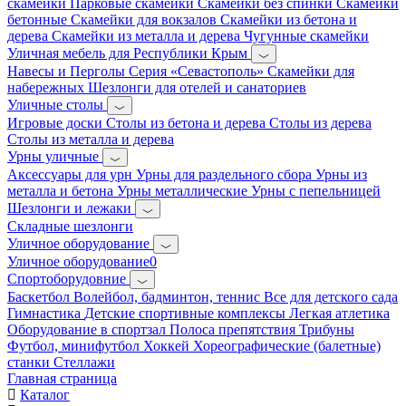
скамейки
Парковые скамейки
Скамейки без спинки
Скамейки
бетонные
Скамейки для вокзалов
Скамейки из бетона и
дерева
Скамейки из металла и дерева
Чугунные скамейки
Уличная мебель для Республики Крым
Навесы и Перголы
Серия «Севастополь»
Скамейки для
набережных
Шезлонги для отелей и санаториев
Уличные столы
Игровые доски
Столы из бетона и дерева
Столы из дерева
Столы из металла и дерева
Урны уличные
Аксессуары для урн
Урны для раздельного сбора
Урны из
металла и бетона
Урны металлические
Урны с пепельницей
Шезлонги и лежаки
Складные шезлонги
Уличное оборудование
Уличное оборудование0
Спортоборудовние
Баскетбол
Волейбол, бадминтон, теннис
Все для детского сада
Гимнастика
Детские спортивные комплексы
Легкая атлетика
Оборудование в спортзал
Полоса препятствия
Трибуны
Футбол, минифутбол
Хоккей
Хореографические (балетные)
станки
Стеллажи
Главная страница
Каталог