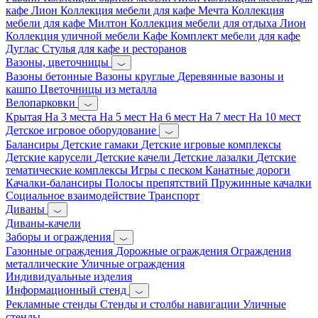
кафе Лион
Коллекция мебели для кафе Мечта
Коллекция
мебели для кафе Милтон
Коллекция мебели для отдыха Лион
Коллекция уличной мебели Кафе
Комплект мебели для кафе
Дуглас
Стулья для кафе и ресторанов
Вазоны, цветочницы
Вазоны бетонные
Вазоны круглые
Деревянные вазоны и
кашпо
Цветочницы из металла
Велопарковки
Крытая
На 3 места
На 5 мест
На 6 мест
На 7 мест
На 10 мест
Детское игровое оборудование
Балансиры
Детские гамаки
Детские игровые комплексы
Детские карусели
Детские качели
Детские лазалки
Детские
тематические комплексы
Игры с песком
Канатные дороги
Качалки-балансиры
Полосы препятствий
Пружинные качалки
Социальное взаимодействие
Транспорт
Диваны
Диваны-качели
Заборы и ограждения
Газонные ограждения
Дорожные ограждения
Ограждения
металлические
Уличные ограждения
Индивидуальные изделия
Информационный стенд
Рекламные стенды
Стенды и столбы навигации
Уличные
стенды