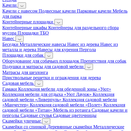
Качели
Качели с навесом
Подвесные качели
Парковые качели
Мебель
для парка
Контейнерные площадки
Контейнерные шкафы
Контейнеры для раздельного сбора
мусора
Площадки ТБО
Навес
Беседки
Металлические навесы
Навес из дерева
Навес из
металла и дерева
Навесы для курения
Пергола
Площадки для собак
Оборудование для собачьих площадок
Препятствия для собак
Подушки и матрасы для садовой мебели
Матрасы для шезлонга
Приствольные решетки и ограждения для дерева
Садовая мебель
Гамаки
Коллекция мебели для обеденной зоны «Уют»
Коллекция мебели для отдыха «Уют Лаунж»
Коллекция
садовой мебели «Ливерпуль»
Коллекция садовой мебели
«Манчестер»
Коллекция садовой мебели «Полет»
Коллекция
садовой мебели «Титан»
Мебель из ротанга
Садовые качели и
перголы
Садовые стулья
Садовые цветочницы
Скамейки уличные
Скамейки со спинкой
Деревянные скамейки
Металлические