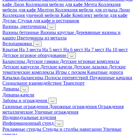
кафе Лион
Коллекция мебели для кафе Мечта
Коллекция
мебели для кафе Милтон
Коллекция мебели для отдыха Лион
Коллекция уличной мебели Кафе
Комплект мебели для кафе
Дуглас
Стулья для кафе и ресторанов
Вазоны, цветочницы
Вазоны бетонные
Вазоны круглые
Деревянные вазоны и
кашпо
Цветочницы из металла
Велопарковки
Крытая
На 3 места
На 5 мест
На 6 мест
На 7 мест
На 10 мест
Детское игровое оборудование
Балансиры
Детские гамаки
Детские игровые комплексы
Детские карусели
Детские качели
Детские лазалки
Детские
тематические комплексы
Игры с песком
Канатные дороги
Качалки-балансиры
Полосы препятствий
Пружинные качалки
Социальное взаимодействие
Транспорт
Диваны
Диваны-качели
Заборы и ограждения
Газонные ограждения
Дорожные ограждения
Ограждения
металлические
Уличные ограждения
Индивидуальные изделия
Информационный стенд
Рекламные стенды
Стенды и столбы навигации
Уличные
стенды