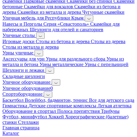
скамейки
Парковые скамейки
Скамейки без спинки
Скамейки
бетонные
Скамейки для вокзалов
Скамейки из бетона и
дерева
Скамейки из металла и дерева
Чугунные скамейки
Уличная мебель для Республики Крым
Навесы и Перголы
Серия «Севастополь»
Скамейки для
набережных
Шезлонги для отелей и санаториев
Уличные столы
Игровые доски
Столы из бетона и дерева
Столы из дерева
Столы из металла и дерева
Урны уличные
Аксессуары для урн
Урны для раздельного сбора
Урны из
металла и бетона
Урны металлические
Урны с пепельницей
Шезлонги и лежаки
Складные шезлонги
Уличное оборудование
Уличное оборудование0
Спортоборудовние
Баскетбол
Волейбол, бадминтон, теннис
Все для детского сада
Гимнастика
Детские спортивные комплексы
Легкая атлетика
Оборудование в спортзал
Полоса препятствия
Трибуны
Футбол, минифутбол
Хоккей
Хореографические (балетные)
станки
Стеллажи
Главная страница
Каталог