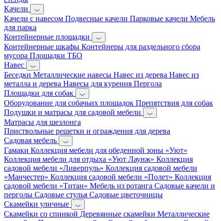
Качели
Качели с навесом
Подвесные качели
Парковые качели
Мебель
для парка
Контейнерные площадки
Контейнерные шкафы
Контейнеры для раздельного сбора
мусора
Площадки ТБО
Навес
Беседки
Металлические навесы
Навес из дерева
Навес из
металла и дерева
Навесы для курения
Пергола
Площадки для собак
Оборудование для собачьих площадок
Препятствия для собак
Подушки и матрасы для садовой мебели
Матрасы для шезлонга
Приствольные решетки и ограждения для дерева
Садовая мебель
Гамаки
Коллекция мебели для обеденной зоны «Уют»
Коллекция мебели для отдыха «Уют Лаунж»
Коллекция
садовой мебели «Ливерпуль»
Коллекция садовой мебели
«Манчестер»
Коллекция садовой мебели «Полет»
Коллекция
садовой мебели «Титан»
Мебель из ротанга
Садовые качели и
перголы
Садовые стулья
Садовые цветочницы
Скамейки уличные
Скамейки со спинкой
Деревянные скамейки
Металлические