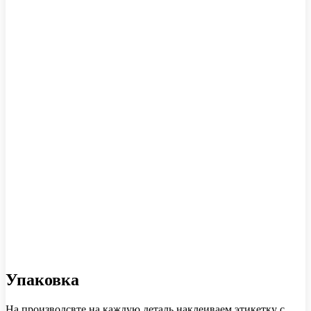
Упаковка
На производсвте на каждую деталь наклеиваем этикетку с